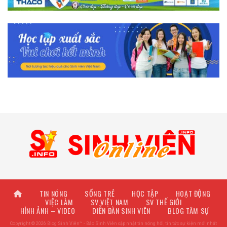
TIN NÓNG
SỐNG TRẺ
HỌC TẬP
HOẠT ĐỘNG
VIỆC LÀM
SV VIỆT NAM
SV THẾ GIỚI
HÌNH ẢNH – VIDEO
DIỄN ĐÀN SINH VIÊN
BLOG TÂM SỰ
Copyright © 2026 Blog Sinh Viên™ - Báo Sinh Viên cập nhật tin nóng hổi, tin tức sự kiện mới nhất