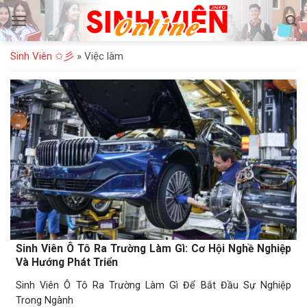
Bỏ
qua
nội
Sinh Viên ✩彡
»
Việc làm
dung
Sinh Viên Ô Tô Ra Trường Làm Gì: Cơ Hội Nghề Nghiệp
Và Hướng Phát Triển
Sinh Viên Ô Tô Ra Trường Làm Gì Để Bắt Đầu Sự Nghiệp
Trong Ngành