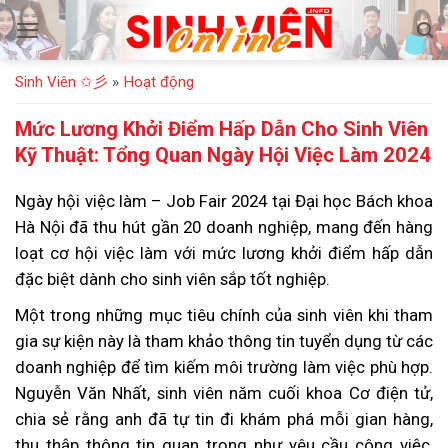
Bỏ
qua
nội
Sinh Viên ✩彡
»
Hoạt động
dung
Mức Lương Khởi Điểm Hấp Dẫn Cho Sinh Viên
Kỹ Thuật: Tổng Quan Ngày Hội Việc Làm 2024
Ngày hội việc làm – Job Fair 2024 tại Đại học Bách khoa
Hà Nội đã thu hút gần 20 doanh nghiệp, mang đến hàng
loạt cơ hội việc làm với mức lương khởi điểm hấp dẫn
đặc biệt dành cho sinh viên sắp tốt nghiệp.
Một trong những mục tiêu chính của sinh viên khi tham
gia sự kiện này là tham khảo thông tin tuyển dụng từ các
doanh nghiệp để tìm kiếm môi trường làm việc phù hợp.
Nguyễn Văn Nhất, sinh viên năm cuối khoa Cơ điện tử,
chia sẻ rằng anh đã tự tin đi khám phá mỗi gian hàng,
thu thập thông tin quan trọng như yêu cầu công việc,