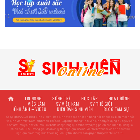
TIN NÓNG
SỐNG TRẺ
HỌC TẬP
HOẠT ĐỘNG
VIỆC LÀM
SV VIỆT NAM
SV THẾ GIỚI
HÌNH ẢNH – VIDEO
DIỄN ĐÀN SINH VIÊN
BLOG TÂM SỰ
Copyright © 2026 Blog Sinh Viên™ - Báo Sinh Viên cập nhật tin nóng hổi, tin tức sự kiện mới nhất
về sinh viên Việt Nam, sinh viên Thế Giới. Cập nhật thông tin tuyển sinh, tuyển dụng, du học 24h -
Contact:
info@sinhvien.info
| Website đang trong quá trình xây dựng, phiên bản hiện tại đang là
phiên bản DEMO trong giai đoạn chạy thử nghiệm. Các bài viết trên website có tính chất thử
nghiệm, được tổng hợp từ các nguồn uy tín khác và bản quyền thuộc về chủ sở hữu.