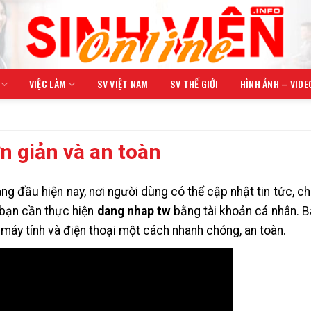
VIỆC LÀM
SV VIỆT NAM
SV THẾ GIỚI
HÌNH ẢNH – VIDE
 giản và an toàn
g đầu hiện nay, nơi người dùng có thể cập nhật tin tức, chi
 bạn cần thực hiện
dang nhap tw
bằng tài khoản cá nhân. Bà
 máy tính và điện thoại một cách nhanh chóng, an toàn.