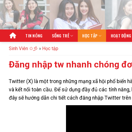
Bỏ
qua
nội
dung
TIN NÓNG
SỐNG TRẺ
HỌC TẬP
HOẠT ĐỘNG
Sinh Viên ✩彡
»
Học tập
Đăng nhập tw nhanh chóng đơn
Twitter (X) là một trong những mạng xã hội phổ biến hàn
và kết nối toàn cầu. Để sử dụng đầy đủ các tính năng,
đây sẽ hướng dẫn chi tiết cách đăng nhập Twitter trên