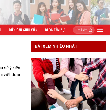
O
DIỄN ĐÀN SINH VIÊN
BLOG TÂM SỰ
BÀI XEM NHIỀU NHẤT
a sẻ ý kiến
i viết dưới