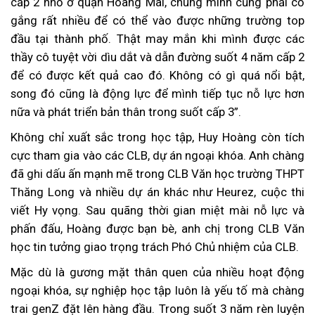
cấp 2 nhỏ ở quận Hoàng Mai, chúng mình cũng phải cố
gắng rất nhiều để có thể vào được những trường top
đầu tại thành phố. Thật may mắn khi mình được các
thầy cô tuyệt vời dìu dắt và dẫn đường suốt 4 năm cấp 2
để có được kết quả cao đó. Không có gì quá nổi bật,
song đó cũng là động lực để mình tiếp tục nỗ lực hơn
nữa và phát triển bản thân trong suốt cấp 3”.
Không chỉ xuất sắc trong học tập, Huy Hoàng còn tích
cực tham gia vào các CLB, dự án ngoại khóa. Anh chàng
đã ghi dấu ấn mạnh mẽ trong CLB Văn học trường THPT
Thăng Long và nhiều dự án khác như Heurez, cuộc thi
viết Hy vọng. Sau quãng thời gian miệt mài nỗ lực và
phấn đấu, Hoàng được bạn bè, anh chị trong CLB Văn
học tin tưởng giao trọng trách Phó Chủ nhiệm của CLB.
Mặc dù là gương mặt thân quen của nhiều hoạt động
ngoại khóa, sự nghiệp học tập luôn là yếu tố mà chàng
trai genZ đặt lên hàng đầu. Trong suốt 3 năm rèn luyện