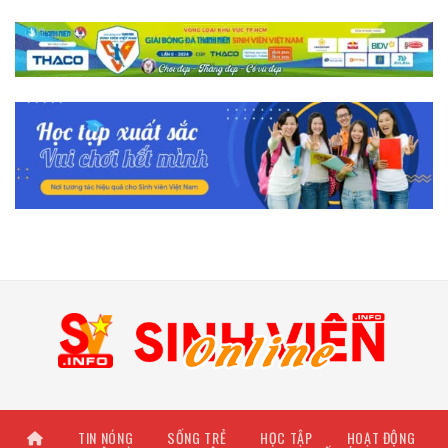
TIN NÓNG
SỐNG TRẺ
HỌC TẬP
HOẠT ĐỘNG