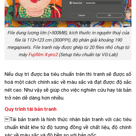
File dung lượng lớn (>500MB), kích thước in nguyên thuỷ của
file là 112×123 cm (300PPI), độ phân giải khoảng 190
megapixels. File tranh này được ghép từ 20 files nhỏ chụp từ
máy
Fujifilm X-pro2
(Setup tiêu chuẩn tại VG-Lab)
Nếu duy trì được ba tiêu chuẩn trên thì tranh sẽ được số
hoá một cách chính xác về màu sắc và đạt được độ sắc
nét cao. Như vậy sẽ giúp cho việc nghiên cứu hay tái bản
trở nên dễ dàng hơn nhiều.
Quy trình tái bản tranh
Tái bản tranh là hình thức nhân bản tranh với các tiêu
chuẩn khắt khe từ độ tương đồng về chất liệu, độ chính
xác về màu sắc và độ bền so với bản gốc.