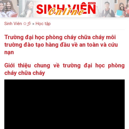
Bỏ
qua
nội
Sinh Viên ✩彡
»
Học tập
dung
Trường đại học phòng cháy chữa cháy môi
trường đào tạo hàng đầu về an toàn và cứu
nạn
Giới thiệu chung về trường đại học phòng
cháy chữa cháy