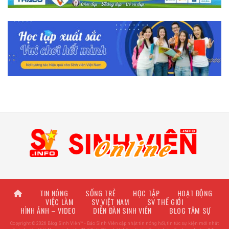
TIN NÓNG
SỐNG TRẺ
HỌC TẬP
HOẠT ĐỘNG
VIỆC LÀM
SV VIỆT NAM
SV THẾ GIỚI
HÌNH ẢNH – VIDEO
DIỄN ĐÀN SINH VIÊN
BLOG TÂM SỰ
Copyright © 2026 Blog Sinh Viên™ - Báo Sinh Viên cập nhật tin nóng hổi, tin tức sự kiện mới nhất