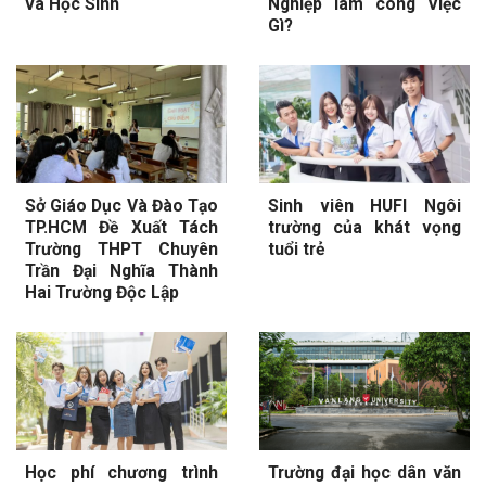
và Học Sinh
Nghiệp làm công Việc
Gì?
Sở Giáo Dục Và Đào Tạo
Sinh viên HUFI Ngôi
TP.HCM Đề Xuất Tách
trường của khát vọng
Trường THPT Chuyên
tuổi trẻ
Trần Đại Nghĩa Thành
Hai Trường Độc Lập
Học phí chương trình
Trường đại học dân văn