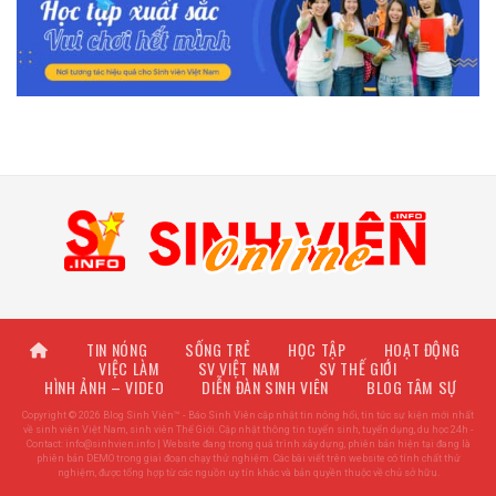
TIN NÓNG
SỐNG TRẺ
HỌC TẬP
HOẠT ĐỘNG
VIỆC LÀM
SV VIỆT NAM
SV THẾ GIỚI
HÌNH ẢNH – VIDEO
DIỄN ĐÀN SINH VIÊN
BLOG TÂM SỰ
Copyright © 2026 Blog Sinh Viên™ - Báo Sinh Viên cập nhật tin nóng hổi, tin tức sự kiện mới nhất
về sinh viên Việt Nam, sinh viên Thế Giới. Cập nhật thông tin tuyển sinh, tuyển dụng, du học 24h -
Contact:
info@sinhvien.info
| Website đang trong quá trình xây dựng, phiên bản hiện tại đang là
phiên bản DEMO trong giai đoạn chạy thử nghiệm. Các bài viết trên website có tính chất thử
nghiệm, được tổng hợp từ các nguồn uy tín khác và bản quyền thuộc về chủ sở hữu.