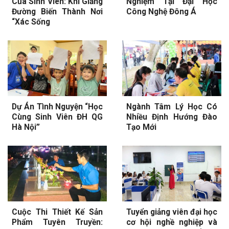
Của Sinh Viên: Khi Giảng
Nghiệm Tại Đại Học
Đường Biến Thành Nơi
Công Nghệ Đông Á
“Xác Sống
Dự Án Tình Nguyện “Học
Ngành Tâm Lý Học Có
Cùng Sinh Viên ĐH QG
Nhiều Định Hướng Đào
Hà Nội”
Tạo Mới
Cuộc Thi Thiết Kế Sản
Tuyển giảng viên đại học
Phẩm Tuyên Truyền:
cơ hội nghề nghiệp và