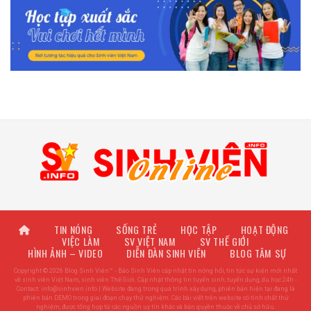
TIN NÓNG
SỐNG TRẺ
HỌC TẬP
HOẠT ĐỘNG
VIỆC LÀM
SV VIỆT NAM
SV THẾ GIỚI
HÌNH ẢNH – VIDEO
DIỄN ĐÀN SINH VIÊN
BLOG TÂM SỰ
Copyright © 2026 Blog Sinh Viên™ - Báo Sinh Viên cập nhật tin nóng hổi, tin tức sự kiện mới nhất
về sinh viên Việt Nam, sinh viên Thế Giới. Cập nhật thông tin tuyển sinh, tuyển dụng, du học 24h -
Contact:
info@sinhvien.info
| Website đang trong quá trình xây dựng, phiên bản hiện tại đang là
phiên bản DEMO trong giai đoạn chạy thử nghiệm. Các bài viết trên website có tính chất thử
nghiệm, được tổng hợp từ các nguồn uy tín khác và bản quyền thuộc về chủ sở hữu.