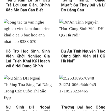
Tiếng Anh Là Gì? Câu
“Sáng Nắng, Chiều
Trả Lời Đơn Giản, Chính
Mưa”: Sự Thay Đổi và Lí
Xác Mà Bạn Cần Biết
Do Đằng Sau
Hỗ Trợ Học Sinh, Sinh
Dự Án Tình Nguyện “Học
Viên Khởi Nghiệp: Gia
Cùng Sinh Viên ĐH QG
Lai Triển Khai Kế Hoạch
Hà Nội”
với 8 Nội Dung Chính
Nữ Sinh ĐH Ngoại
Trường Đại học Công