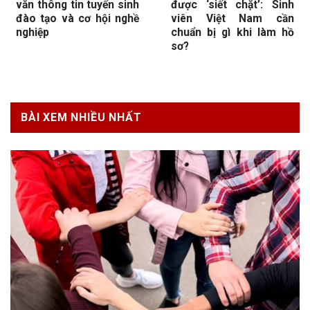
văn thông tin tuyển sinh
được ‘siết chặt’: Sinh
đào tạo và cơ hội nghề
viên Việt Nam cần
nghiệp
chuẩn bị gì khi làm hồ
sơ?
BÀI XEM NHIỀU NHẤT