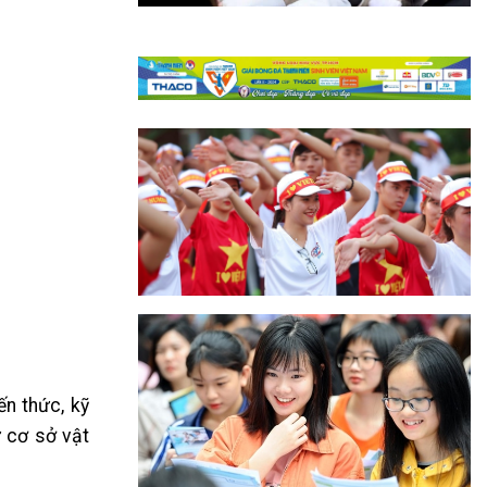
ến thức, kỹ
ư cơ sở vật