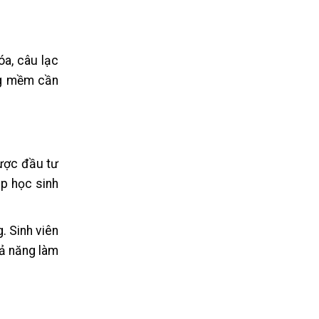
óa, câu lạc
ăng mềm cần
được đầu tư
úp học sinh
. Sinh viên
hả năng làm