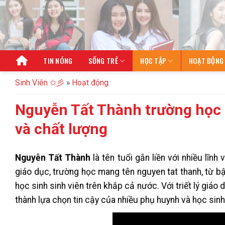
Bỏ
qua
nội
dung
TIN NÓNG
SỐNG TRẺ
HỌC TẬP
HOẠT ĐỘNG
Sinh Viên ✩彡
»
Hoạt động
Nguyễn Tất Thành trường học u
và chất lượng
Nguyễn Tất Thành
là tên tuổi gắn liền với nhiều lĩnh
giáo dục, trường học mang tên nguyen tat thanh, từ 
học sinh sinh viên trên khắp cả nước. Với triết lý giáo
thành lựa chọn tin cậy của nhiều phụ huynh và học sinh