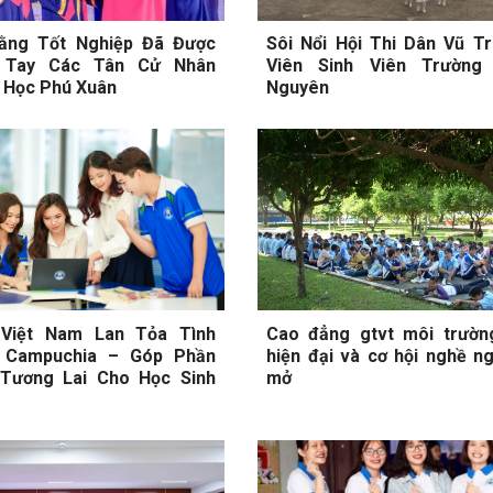
ằng Tốt Nghiệp Đã Được
Sôi Nổi Hội Thi Dân Vũ T
 Tay Các Tân Cử Nhân
Viên Sinh Viên Trường
 Học Phú Xuân
Nguyên
 Việt Nam Lan Tỏa Tình
Cao đẳng gtvt môi trườn
 Campuchia – Góp Phần
hiện đại và cơ hội nghề n
Tương Lai Cho Học Sinh
mở