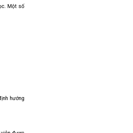
ọc. Một số
định hướng
h viên được