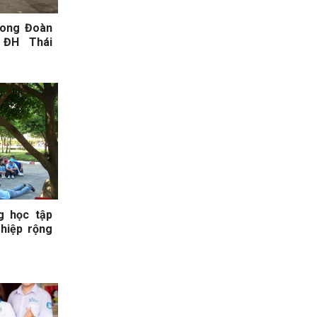
rong Đoàn
 ĐH Thái
g học tập
ghiệp rộng