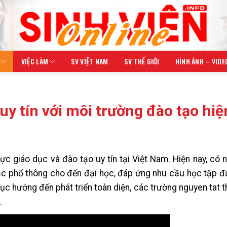
VIỆC LÀM
SV VIỆT NAM
SV THẾ GIỚI
HÌNH ẢNH – VIDE
y tín với môi trường đào tạo hiệ
 vực giáo dục và đào tạo uy tín tại Việt Nam. Hiện nay, có 
bậc phổ thông cho đến đại học, đáp ứng nhu cầu học tập 
 dục hướng đến phát triển toàn diện, các trường nguyen tat t
.