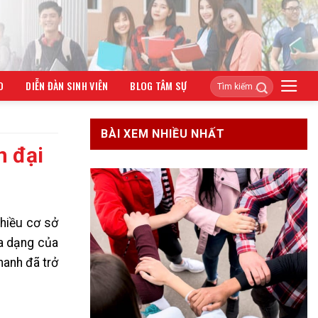
O
DIỄN ĐÀN SINH VIÊN
BLOG TÂM SỰ
BÀI XEM NHIỀU NHẤT
n đại
nhiều cơ sở
đa dạng của
hanh đã trở