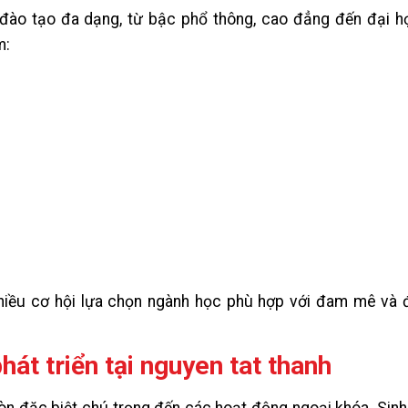
 đào tạo đa dạng, từ bậc phổ thông, cao đẳng đến đại h
m:
nhiều cơ hội lựa chọn ngành học phù hợp với đam mê và 
át triển tại nguyen tat thanh
còn đặc biệt chú trọng đến các hoạt động ngoại khóa. Sin