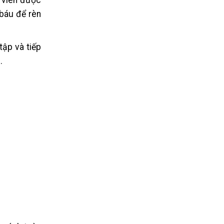
 báu để rèn
tập và tiếp
.