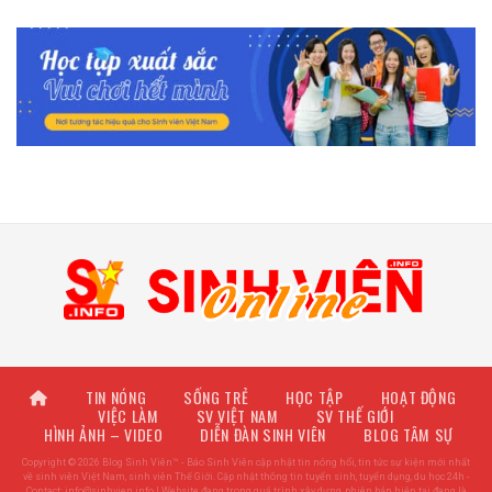
TIN NÓNG
SỐNG TRẺ
HỌC TẬP
HOẠT ĐỘNG
VIỆC LÀM
SV VIỆT NAM
SV THẾ GIỚI
HÌNH ẢNH – VIDEO
DIỄN ĐÀN SINH VIÊN
BLOG TÂM SỰ
Copyright © 2026 Blog Sinh Viên™ - Báo Sinh Viên cập nhật tin nóng hổi, tin tức sự kiện mới nhất
về sinh viên Việt Nam, sinh viên Thế Giới. Cập nhật thông tin tuyển sinh, tuyển dụng, du học 24h -
Contact:
info@sinhvien.info
| Website đang trong quá trình xây dựng, phiên bản hiện tại đang là