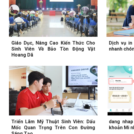
Giáo Dục, Nâng Cao Kiến Thức Cho
Dịch vụ in 
Sinh Viên Về Bảo Tồn Động Vật
nhanh chón
Hoang Dã
Triển Lãm Mỹ Thuật Sinh Viên: Dấu
dang nhap
Mốc Quan Trọng Trên Con Đường
khoản Mi n
Sáng Tạo