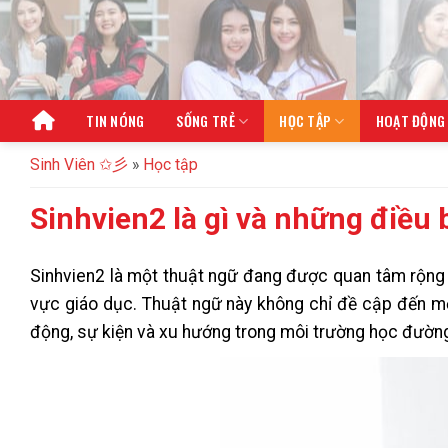
Bỏ
qua
nội
dung
TIN NÓNG
SỐNG TRẺ
HỌC TẬP
HOẠT ĐỘNG
Sinh Viên ✩彡
»
Học tập
Sinhvien2 là gì và những điều 
Sinhvien2 là một thuật ngữ đang được quan tâm rộng r
vực giáo dục. Thuật ngữ này không chỉ đề cập đến mộ
động, sự kiện và xu hướng trong môi trường học đường