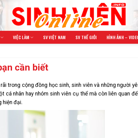
VIỆC LÀM
SV VIỆT NAM
SV THẾ GIỚI
HÌNH ẢNH – VIDE
bạn cần biết
ãi trong cộng đồng học sinh, sinh viên và những người yêu
t cá nhân hay nhóm sinh viên cụ thể mà còn liên quan đ
 hiện đại.