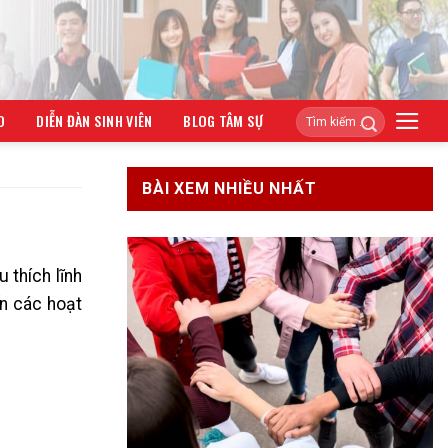
O
DIỄN ĐÀN SINH VIÊN
BLOG TÂM SỰ
BÀI XEM NHIỀU NHẤT
 thích lĩnh
ến các hoạt