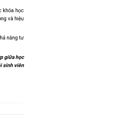
ác khóa học
óng và hiệu
khả năng tư
ợp giữa học
i sinh viên