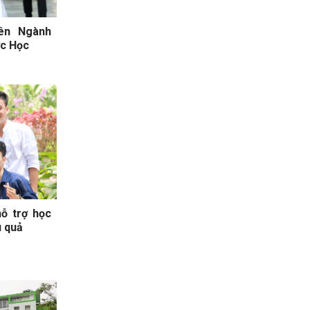
ên Ngành
ợc Học
ỗ trợ học
u quả