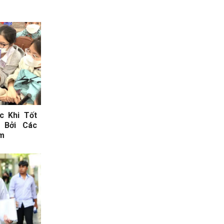
c Khi Tốt
 Bởi Các
am