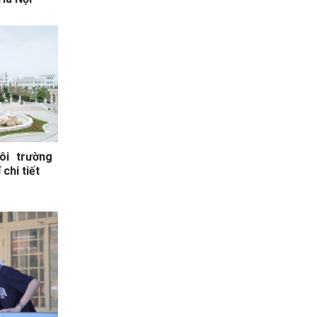
ôi trường
chi tiết