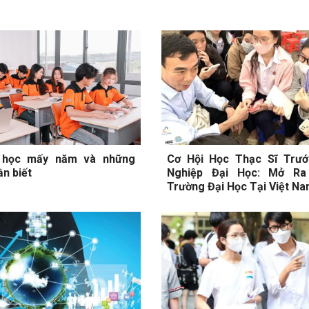
 học mấy năm và những
Cơ Hội Học Thạc Sĩ Trướ
ần biết
Nghiệp Đại Học: Mở Ra
Trường Đại Học Tại Việt N