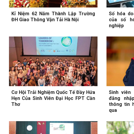
Kỉ Niệm 62 Năm Thành Lập Trường
Số hóa doa
ĐH Giao Thông Vận Tải Hà Nội
của số h
nghiệp
Cơ Hội Trải Nghiệm Quốc Tế Đầy Hứa
Sinh viên
Hẹn Của Sinh Viên Đại Học FPT Cần
đăng nhập
Thơ
thông tin 
qua