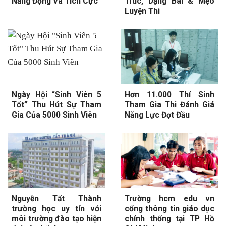
Năng Động Và Tích Cực
Trúc, Dạng Bài & Mẹo
Luyện Thi
Ngày Hội “Sinh Viên 5
Hơn 11.000 Thí Sinh
Tốt” Thu Hút Sự Tham
Tham Gia Thi Đánh Giá
Gia Của 5000 Sinh Viên
Năng Lực Đợt Đầu
Nguyễn Tất Thành
Trường hcm edu vn
trường học uy tín với
cổng thông tin giáo dục
môi trường đào tạo hiện
chính thống tại TP Hồ