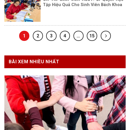
Tập Hiệu Quả Cho Sinh Viên Bách Khoa
1
2
3
4
…
15
BÀI XEM NHIỀU NHẤT