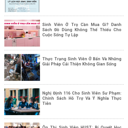
Sinh Viên Ở Trọ Cần Mua Gì? Danh
Sách Đồ Dùng Không Thể Thiếu Cho
Cuộc Sống Tự Lập
Thực Trạng Sinh Viên Ở Bẩn Và Những
Giải Pháp Cải Thiện Không Gian Sống
Nghị Định 116 Cho Sinh Viên Sư Phạm:
Chính Sách Hỗ Trợ Và Ý Nghĩa Thực
Tiễn
Ôn Thi Sinh Viên HUST: Bí Quyết Học