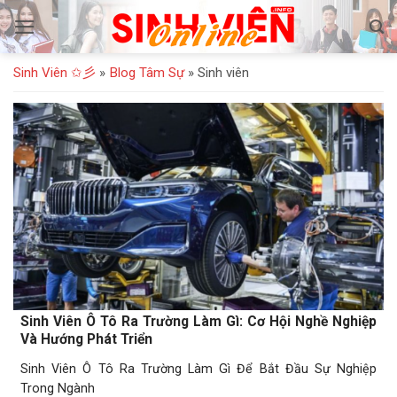
Bỏ
qua
nội
Sinh Viên ✩彡
»
Blog Tâm Sự
»
Sinh viên
dung
Sinh Viên Ô Tô Ra Trường Làm Gì: Cơ Hội Nghề Nghiệp
Và Hướng Phát Triển
Sinh Viên Ô Tô Ra Trường Làm Gì Để Bắt Đầu Sự Nghiệp
Trong Ngành