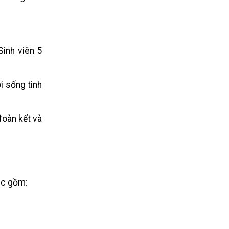
Sinh viên 5
i sống tinh
đoàn kết và
úc gồm: