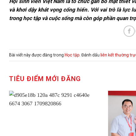
Hội sinh viên Việt Nam là tổ chức gắn bó mật thiết vớ
và khơi dậy khát vọng cống hiến. Với vai trò là lực 
trong học tập và cuộc sống mà còn góp phần quan trọ
Bài viết này được đăng trong
Học tập
. Đánh dấu
liên kết thường trự
TIÊU ĐIỂM MỚI ĐĂNG