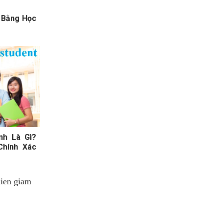
 Bằng Học
nh Là Gì?
Chính Xác