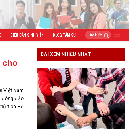
O
DIỄN ĐÀN SINH VIÊN
BLOG TÂM SỰ
BÀI XEM NHIỀU NHẤT
h cho
ên Việt Nam
ợp đông đảo
Chủ tịch Hồ