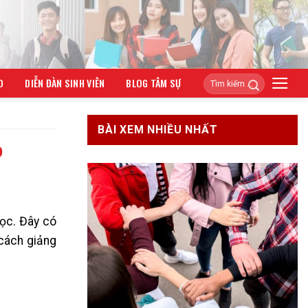
O
DIỄN ĐÀN SINH VIÊN
BLOG TÂM SỰ
BÀI XEM NHIỀU NHẤT
p
học. Đây có
 cách giảng