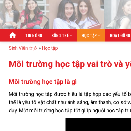
Bỏ
qua
nội
dung
TIN NÓNG
SỐNG TRẺ
HỌC TẬP
HOẠT ĐỘNG
Sinh Viên ✩彡
»
Học tập
Môi trường học tập vai trò và 
Môi trường học tập là gì
Môi trường học tập được hiểu là tập hợp các yếu tố b
thể là yếu tố vật chất như ánh sáng, âm thanh, cơ sở v
dạy. Một môi trường học tập tốt giúp người học tập tru