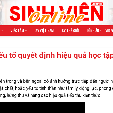
VIỆC LÀM
SV VIỆT NAM
SV THẾ GIỚI
HÌNH ẢNH – VIDE
yếu tố quyết định hiệu quả học tậ
ên trong và bên ngoài có ảnh hưởng trực tiếp đến người 
ật chất, hoặc yếu tố tinh thần như tâm lý, động lực, phong
ng, hứng thú và nâng cao hiệu quả tiếp thu kiến thức.