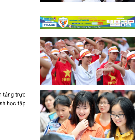
n tảng trực
nh học tập