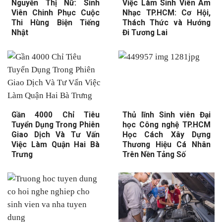
Nguyễn Thị Nữ: Sinh
Việc Làm Sinh Viên Âm
Viên Chinh Phục Cuộc
Nhạc TP.HCM: Cơ Hội,
Thi Hùng Biện Tiếng
Thách Thức và Hướng
Nhật
Đi Tương Lai
Gần 4000 Chỉ Tiêu
Thủ lĩnh Sinh viên Đại
Tuyển Dụng Trong Phiên
học Công nghệ TP.HCM
Giao Dịch Và Tư Vấn
Học Cách Xây Dựng
Việc Làm Quận Hai Bà
Thương Hiệu Cá Nhân
Trưng
Trên Nền Tảng Số