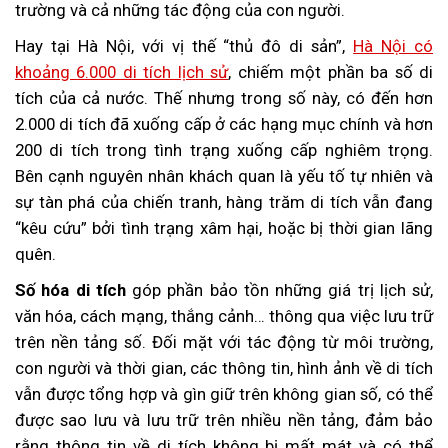
trường và cả những tác động của con người.
Hay tại Hà Nội, với vị thế “thủ đô di sản”,
Hà Nội có
khoảng 6.000 di tích lịch sử
, chiếm một phần ba số di
tích của cả nước. Thế nhưng trong số này, có đến hơn
2.000 di tích đã xuống cấp ở các hạng mục chính và hơn
200 di tích trong tình trạng xuống cấp nghiêm trọng.
Bên cạnh nguyên nhân khách quan là yếu tố tự nhiên và
sự tàn phá của chiến tranh, hàng trăm di tích vẫn đang
“kêu cứu” bởi tình trạng xâm hại, hoặc bị thời gian lãng
quên.
Số hóa di tích
góp phần bảo tồn những giá trị lịch sử,
văn hóa, cách mạng, thắng cảnh… thông qua việc lưu trữ
trên nền tảng số. Đối mặt với tác động từ môi trường,
con người và thời gian, các thông tin, hình ảnh về di tích
vẫn được tổng hợp và gìn giữ trên không gian số, có thể
được sao lưu và lưu trữ trên nhiều nền tảng, đảm bảo
rằng thông tin về di tích không bị mất mát và có thể