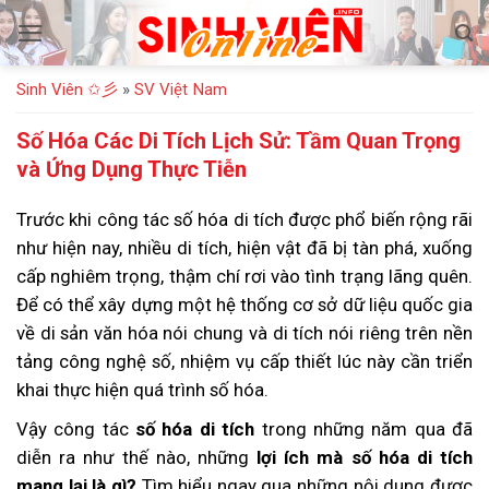
Bỏ
qua
nội
Sinh Viên ✩彡
»
SV Việt Nam
dung
Số Hóa Các Di Tích Lịch Sử: Tầm Quan Trọng
và Ứng Dụng Thực Tiễn
Trước khi công tác số hóa di tích được phổ biến rộng rãi
như hiện nay, nhiều di tích, hiện vật đã bị tàn phá, xuống
cấp nghiêm trọng, thậm chí rơi vào tình trạng lãng quên.
Để có thể xây dựng một hệ thống cơ sở dữ liệu quốc gia
về di sản văn hóa nói chung và di tích nói riêng trên nền
tảng công nghệ số, nhiệm vụ cấp thiết lúc này cần triển
khai thực hiện quá trình số hóa.
Vậy công tác
số hóa di tích
trong những năm qua đã
diễn ra như thế nào, những
lợi ích mà số hóa di tích
mang lại là gì?
Tìm hiểu ngay qua những nội dung được