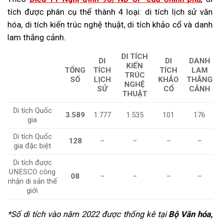
tích được phân cụ thể thành 4 loại: di tích lịch sử văn
hóa, di tích kiến trúc nghệ thuật, di tích khảo cổ và danh
lam thắng cảnh.
DI TÍCH
DI
DI
DANH
KIẾN
TỔNG
TÍCH
TÍCH
LAM
TRÚC
SỐ
LỊCH
KHẢO
THẮNG
NGHỆ
SỬ
CỔ
CẢNH
THUẬT
Di tích Quốc
3.589
1.777
1.535
101
176
gia
Di tích Quốc
128
–
–
–
–
gia đặc biệt
Di tích được
UNESCO công
08
–
–
–
–
nhận di sản thế
giới
*Số di tích vào năm 2022 được thống kê tại
Bộ Văn hóa,