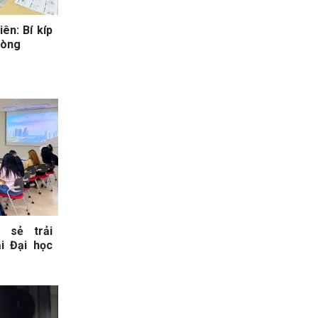
iên: Bí kíp
hòng
 sẻ trải
i Đại học