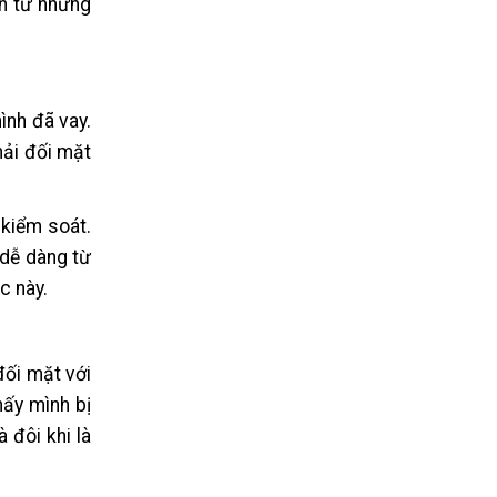
ớn từ những
ình đã vay.
hải đối mặt
 kiểm soát.
 dễ dàng từ
c này.
đối mặt với
hấy mình bị
 đôi khi là