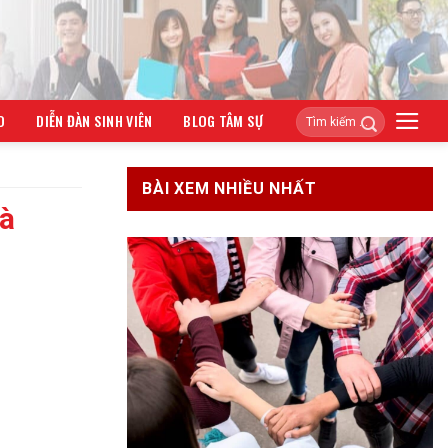
O
DIỄN ĐÀN SINH VIÊN
BLOG TÂM SỰ
BÀI XEM NHIỀU NHẤT
Và