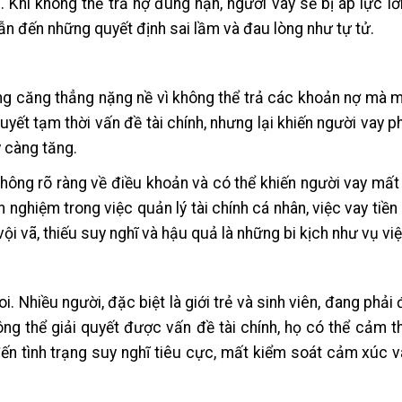
 Khi không thể trả nợ đúng hạn, người vay sẽ bị áp lực l
n đến những quyết định sai lầm và đau lòng như tự tử.
trạng căng thẳng nặng nề vì không thể trả các khoản nợ mà m
uyết tạm thời vấn đề tài chính, nhưng lại khiến người vay p
y càng tăng.
hông rõ ràng về điều khoản và có thể khiến người vay mất
 nghiệm trong việc quản lý tài chính cá nhân, việc vay tiền
i vã, thiếu suy nghĩ và hậu quả là những bi kịch như vụ việ
. Nhiều người, đặc biệt là giới trẻ và sinh viên, đang phải 
ng thể giải quyết được vấn đề tài chính, họ có thể cảm t
ến tình trạng suy nghĩ tiêu cực, mất kiểm soát cảm xúc và