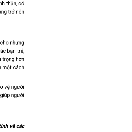
nh thần, có
àng trở nên
h cho những
ác bạn trẻ,
ú trọng hơn
ăn một cách
ảo vệ người
 giúp người
tỉnh về các