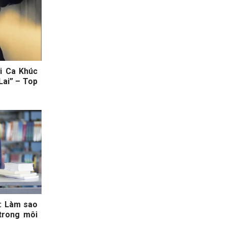
i Ca Khúc
ai” – Top
p: Làm sao
trong môi