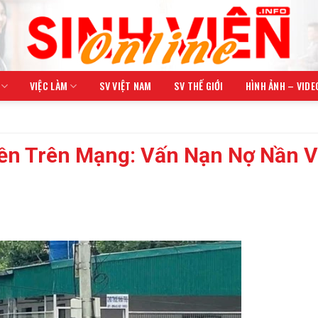
VIỆC LÀM
SV VIỆT NAM
SV THẾ GIỚI
HÌNH ẢNH – VIDE
iền Trên Mạng: Vấn Nạn Nợ Nần 