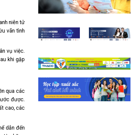
anh niên tử
ứu vãn tình
ân vụ việc.
sau khi gặp
tiền qua các
trước được.
ất cao, các
thể dẫn đến