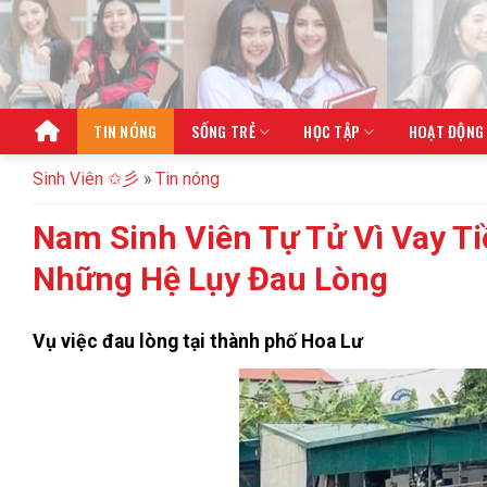
Bỏ
qua
nội
dung
TIN NÓNG
SỐNG TRẺ
HỌC TẬP
HOẠT ĐỘNG
Sinh Viên ✩彡
»
Tin nóng
Nam Sinh Viên Tự Tử Vì Vay T
Những Hệ Lụy Đau Lòng
Vụ việc đau lòng tại thành phố Hoa Lư