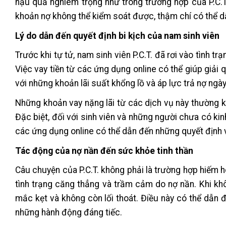
hậu quả nghiêm trọng như trong trường hợp của P.C.T.
khoản nợ không thể kiểm soát được, thậm chí có thể dẫ
Lý do dẫn đến quyết định bi kịch của nam sinh viên
Trước khi tự tử, nam sinh viên P.C.T. đã rơi vào tình 
Việc vay tiền từ các ứng dụng online có thể giúp giải q
với những khoản lãi suất khổng lồ và áp lực trả nợ ngà
Những khoản vay nặng lãi từ các dịch vụ này thường k
Đặc biệt, đối với sinh viên và những người chưa có kinh
các ứng dụng online có thể dẫn đến những quyết định vộ
Tác động của nợ nần đến sức khỏe tinh thần
Câu chuyện của P.C.T. không phải là trường hợp hiếm hoi
tình trạng căng thẳng và trầm cảm do nợ nần. Khi khô
mắc kẹt và không còn lối thoát. Điều này có thể dẫn đ
những hành động đáng tiếc.