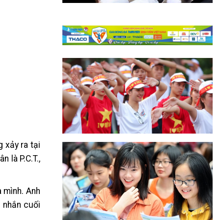
 xảy ra tại
 là P.C.T.,
a mình. Anh
n nhắn cuối