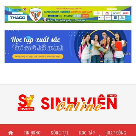
TIN NÓNG
SỐNG TRẺ
HỌC TẬP
HOẠT ĐỘNG