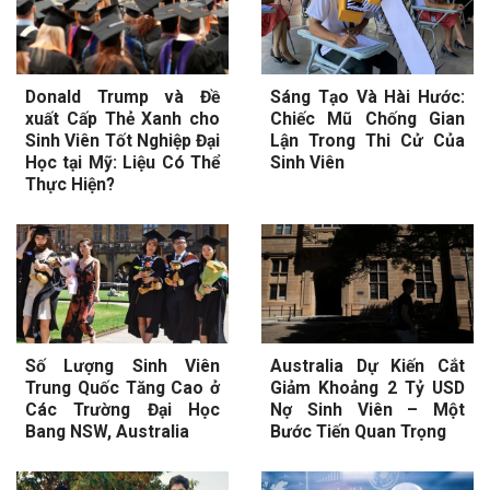
Donald Trump và Đề
Sáng Tạo Và Hài Hước:
xuất Cấp Thẻ Xanh cho
Chiếc Mũ Chống Gian
Sinh Viên Tốt Nghiệp Đại
Lận Trong Thi Cử Của
Học tại Mỹ: Liệu Có Thể
Sinh Viên
Thực Hiện?
Số Lượng Sinh Viên
Australia Dự Kiến Cắt
Trung Quốc Tăng Cao ở
Giảm Khoảng 2 Tỷ USD
Các Trường Đại Học
Nợ Sinh Viên – Một
Bang NSW, Australia
Bước Tiến Quan Trọng