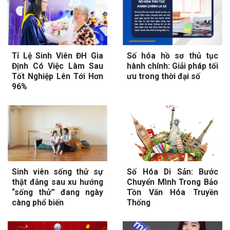
Tỉ Lệ Sinh Viên ĐH Gia
Số hóa hồ sơ thủ tục
Định Có Việc Làm Sau
hành chính: Giải pháp tối
Tốt Nghiệp Lên Tới Hơn
ưu trong thời đại số
96%
Sinh viên sống thử sự
Số Hóa Di Sản: Bước
thật đằng sau xu hướng
Chuyển Mình Trong Bảo
“sống thử” đang ngày
Tồn Văn Hóa Truyền
càng phổ biến
Thống