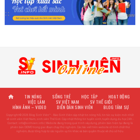
TIN NÓNG
SỐNG TRẺ
HỌC TẬP
HOẠT ĐỘNG
VIỆC LÀM
SV VIỆT NAM
SV THẾ GIỚI
HÌNH ẢNH – VIDEO
DIỄN ĐÀN SINH VIÊN
BLOG TÂM SỰ
Copyright © 2026 Blog Sinh Viên™ - Báo Sinh Viên cập nhật tin nóng hổi, tin tức sự kiện mới nhất
về sinh viên Việt Nam, sinh viên Thế Giới. Cập nhật thông tin tuyển sinh, tuyển dụng, du học 24h -
Contact:
info@sinhvien.info
| Website đang trong quá trình xây dựng, phiên bản hiện tại đang là
phiên bản DEMO trong giai đoạn chạy thử nghiệm. Các bài viết trên website có tính chất thử
nghiệm, được tổng hợp từ các nguồn uy tín khác và bản quyền thuộc về chủ sở hữu.