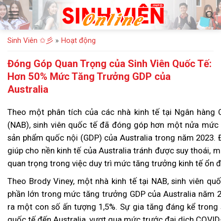
Bỏ
qua
nội
Sinh Viên ✩彡
»
Hoạt động
dung
Đóng Góp Quan Trọng của Sinh Viên Quốc Tế:
Hơn 50% Mức Tăng Trưởng GDP của
Australia
Theo một phân tích của các nhà kinh tế tại Ngân hàng Q
(NAB), sinh viên quốc tế đã đóng góp hơn một nửa mức
sản phẩm quốc nội (GDP) của Australia trong năm 2023. 
giúp cho nền kinh tế của Australia tránh được suy thoái, 
quan trọng trong việc duy trì mức tăng trưởng kinh tế ổn đ
Theo Brody Viney, một nhà kinh tế tại NAB, sinh viên q
phần lớn trong mức tăng trưởng GDP của Australia năm 2
ra một con số ấn tượng 1,5%. Sự gia tăng đáng kể trong 
quốc tế đến Australia, vượt qua mức trước đại dịch COVID-