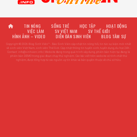
TIN NÓNG
SỐNG TRẺ
HỌC TẬP
HOẠT ĐỘNG
VIỆC LÀM
SV VIỆT NAM
SV THẾ GIỚI
HÌNH ẢNH – VIDEO
DIỄN ĐÀN SINH VIÊN
BLOG TÂM SỰ
Copyright © 2026 Blog Sinh Viên™ - Báo Sinh Viên cập nhật tin nóng hổi, tin tức sự kiện mới nhất
về sinh viên Việt Nam, sinh viên Thế Giới. Cập nhật thông tin tuyển sinh, tuyển dụng, du học 24h -
Contact:
info@sinhvien.info
| Website đang trong quá trình xây dựng, phiên bản hiện tại đang là
phiên bản DEMO trong giai đoạn chạy thử nghiệm. Các bài viết trên website có tính chất thử
nghiệm, được tổng hợp từ các nguồn uy tín khác và bản quyền thuộc về chủ sở hữu.