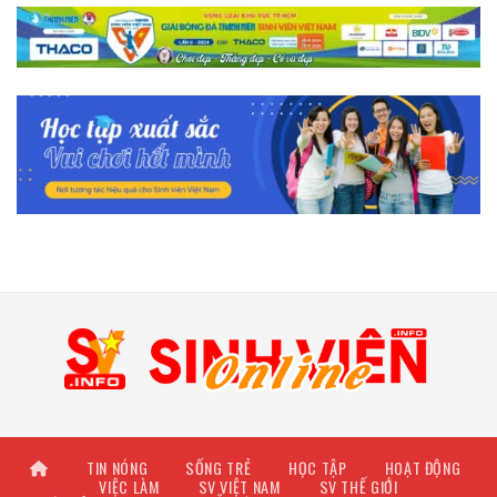
TIN NÓNG
SỐNG TRẺ
HỌC TẬP
HOẠT ĐỘNG
VIỆC LÀM
SV VIỆT NAM
SV THẾ GIỚI