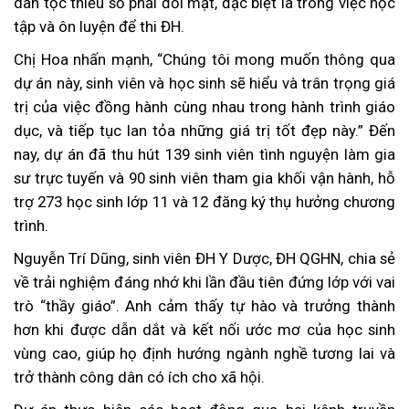
dân tộc thiểu số phải đối mặt, đặc biệt là trong việc học
tập và ôn luyện để thi ĐH.
Chị Hoa nhấn mạnh, “Chúng tôi mong muốn thông qua
dự án này, sinh viên và học sinh sẽ hiểu và trân trọng giá
trị của việc đồng hành cùng nhau trong hành trình giáo
dục, và tiếp tục lan tỏa những giá trị tốt đẹp này.” Đến
nay, dự án đã thu hút 139 sinh viên tình nguyện làm gia
sư trực tuyến và 90 sinh viên tham gia khối vận hành, hỗ
trợ 273 học sinh lớp 11 và 12 đăng ký thụ hưởng chương
trình.
Nguyễn Trí Dũng, sinh viên ĐH Y Dược, ĐH QGHN, chia sẻ
về trải nghiệm đáng nhớ khi lần đầu tiên đứng lớp với vai
trò “thầy giáo”. Anh cảm thấy tự hào và trưởng thành
hơn khi được dẫn dắt và kết nối ước mơ của học sinh
vùng cao, giúp họ định hướng ngành nghề tương lai và
trở thành công dân có ích cho xã hội.