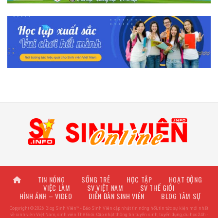
TIN NÓNG
SỐNG TRẺ
HỌC TẬP
HOẠT ĐỘNG
VIỆC LÀM
SV VIỆT NAM
SV THẾ GIỚI
HÌNH ẢNH – VIDEO
DIỄN ĐÀN SINH VIÊN
BLOG TÂM SỰ
Copyright © 2026 Blog Sinh Viên™ - Báo Sinh Viên cập nhật tin nóng hổi, tin tức sự kiện mới nhất
về sinh viên Việt Nam, sinh viên Thế Giới. Cập nhật thông tin tuyển sinh, tuyển dụng, du học 24h -