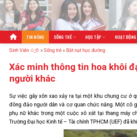
Bỏ
qua
nội
dung
TIN NÓNG
SỐNG TRẺ
HỌC TẬP
HOẠT ĐỘNG
Sinh Viên ✩彡
»
Sống trẻ
»
Bắt nạt học đường
Xác minh thông tin hoa khôi đạ
người khác
Sự việc gây xôn xao xảy ra tại một khu chung cư ở 
đông đảo người dân và cơ quan chức năng. Một cô gá
phụ nữ khác trong một cuộc xô xát tại thang máy ch
Trường Đại học Kinh tế – Tài chính TPHCM (UEF) đã khi