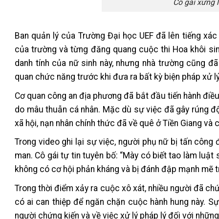
Cô gái xưng 
Ban quản lý của Trường Đại học UEF đã lên tiếng xác 
của trường và từng đăng quang cuộc thi Hoa khôi sin
danh tính của nữ sinh này, nhưng nhà trường cũng đã 
quan chức năng trước khi đưa ra bất kỳ biện pháp xử lý 
Cơ quan công an địa phương đã bắt đầu tiến hành điều
do mâu thuẫn cá nhân. Mặc dù sự việc đã gây rúng độn
xã hội, nạn nhân chính thức đã về quê ở Tiền Giang và c
Trong video ghi lại sự việc, người phụ nữ bị tấn công
man. Cô gái tự tin tuyên bố: “Mày có biết tao làm luậ
không có cơ hội phản kháng và bị đánh đập mạnh mẽ t
Trong thời điểm xảy ra cuộc xô xát, nhiều người đã ch
có ai can thiệp để ngăn chặn cuộc hành hung này. Sự 
người chứng kiến và về việc xử lý pháp lý đối với nhữ