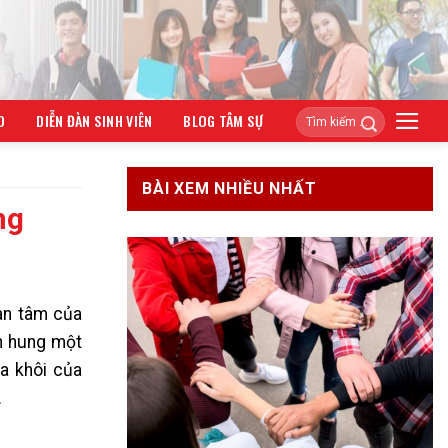
O
DIỄN ĐÀN SINH VIÊN
BLOG TÂM SỰ
BÀI XEM NHIỀU NHẤT
ng
an tâm của
h hung một
a khôi của
.