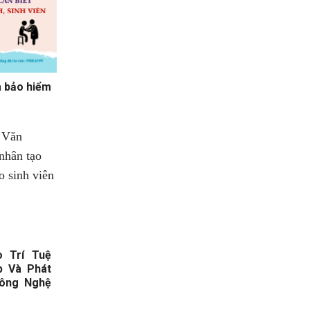
a bảo hiểm
 Trí Tuệ
p Và Phát
Công Nghệ