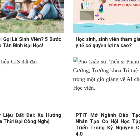
i Gọi Là Sinh Viên? 5 Bước
Học sinh, sinh viên tham gi
o Tân Binh Đại Học!
y tế có quyền lợi ra sao?
 Liệu Đất Đai: Xu Hướng
PTIT Mở Ngành Đào Tạo
a Thời Đại Công Nghệ
Nhân Tạo Cơ Hội Học Tậ
Triển Trong Kỷ Nguyên 
4.0