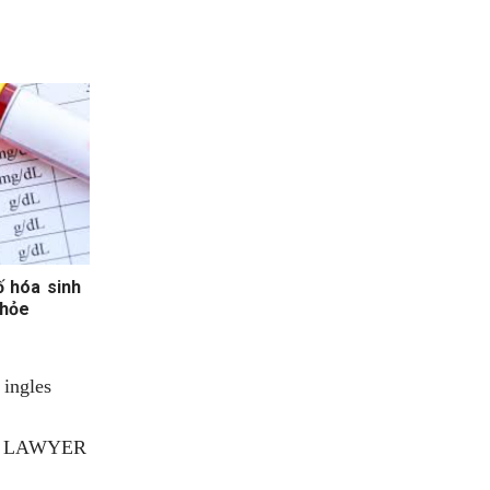
ố hóa sinh
khỏe