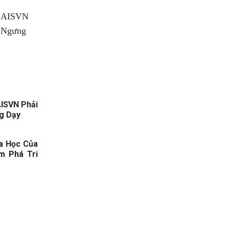
ISVN Phải
ng Dạy
a Học Của
m Phá Tri