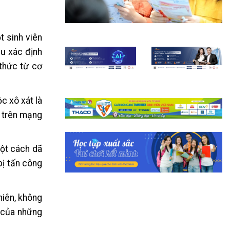
t sinh viên
ầu xác định
 thức từ cơ
c xô xát là
n trên mạng
một cách dã
bị tấn công
hiên, không
m của những