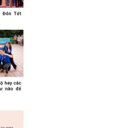
ê Đón Tết
bộ hay các
hư nào để