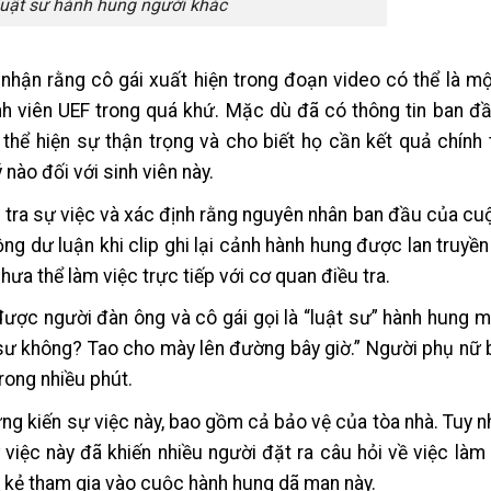
luật sư hành hung người khác
nhận rằng cô gái xuất hiện trong đoạn video có thể là mộ
h viên UEF trong quá khứ. Mặc dù đã có thông tin ban đ
thể hiện sự thận trọng và cho biết họ cần kết quả chính
nào đối với sinh viên này.
 tra sự việc và xác định rằng nguyên nhân ban đầu của cuộ
g dư luận khi clip ghi lại cảnh hành hung được lan truyề
hưa thể làm việc trực tiếp với cơ quan điều tra.
 được người đàn ông và cô gái gọi là “luật sư” hành hung 
t sư không? Tao cho mày lên đường bây giờ.” Người phụ nữ 
rong nhiều phút.
ứng kiến sự việc này, bao gồm cả bảo vệ của tòa nhà. Tuy n
việc này đã khiến nhiều người đặt ra câu hỏi về việc là
ng kẻ tham gia vào cuộc hành hung dã man này.