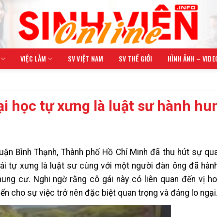
VIỆC LÀM
SV VIỆT NAM
SV THẾ GIỚI
HÌNH ẢNH – VIDE
i học tự xưng là luật sư hành hu
quận Bình Thạnh, Thành phố Hồ Chí Minh đã thu hút sự qu
i tự xưng là luật sư cùng với một người đàn ông đã hàn
ung cư. Nghi ngờ rằng cô gái này có liên quan đến vị ho
ến cho sự việc trở nên đặc biệt quan trọng và đáng lo ngại