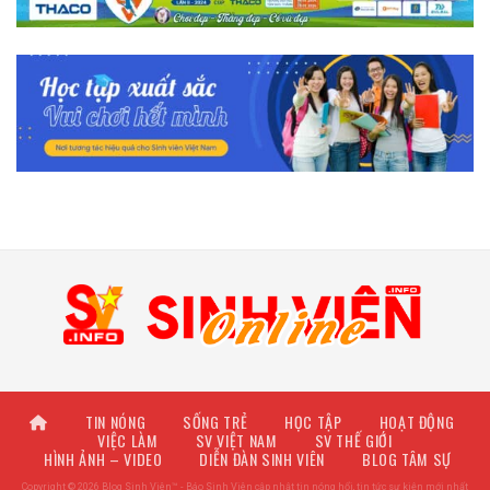
TIN NÓNG
SỐNG TRẺ
HỌC TẬP
HOẠT ĐỘNG
VIỆC LÀM
SV VIỆT NAM
SV THẾ GIỚI
HÌNH ẢNH – VIDEO
DIỄN ĐÀN SINH VIÊN
BLOG TÂM SỰ
Copyright © 2026 Blog Sinh Viên™ - Báo Sinh Viên cập nhật tin nóng hổi, tin tức sự kiện mới nhất