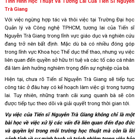
Tình Hình Học Thuật và Tương Lai Của Tiến Sĩ Nguyễn
Trà Giang
Với việc ngừng hợp tác và thôi việc tại Trường Đại học
Quản lý và Công nghệ TPHCM, tương lai của Tiến sĩ
Nguyễn Trà Giang trong lĩnh vực giáo dục và nghiên cứu
đang trở nên bất định. Mặc dù bà có nhiều đóng góp
trong lĩnh vực Khoa học Thể dục thể thao, nhưng vụ việc
liên quan đến quyền sở hữu trí tuệ và các tố cáo cá nhân
đã làm ảnh hưởng nghiêm trọng đến sự nghiệp của bà.
Hiện tại, chưa rõ Tiến sĩ Nguyễn Trà Giang sẽ tiếp tục
công tác ở đâu hay có kế hoạch làm việc gì trong tương
lai. Tuy nhiên, những tranh cãi xung quanh bà sẽ còn
được tiếp tục theo dõi và giải quyết trong thời gian tới.
Vụ việc của Tiến sĩ Nguyễn Trà Giang không chỉ là một
bài học về việc xử lý các vấn đề liên quan đến đạo đức
và quyền lợi trong môi trường học thuật mà còn là lời
cảnh tỉnh về sự minh bạch và trách nhiệm trong việc bảo