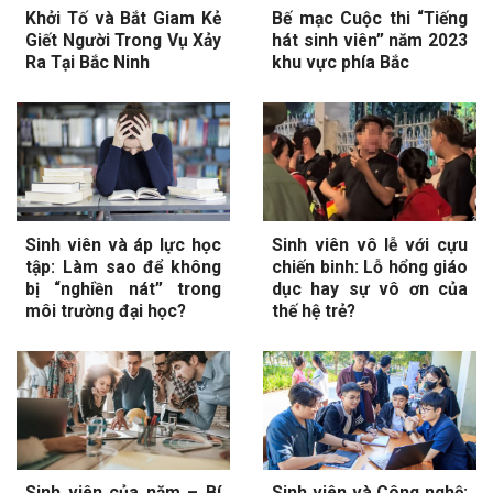
Khởi Tố và Bắt Giam Kẻ
Bế mạc Cuộc thi “Tiếng
Giết Người Trong Vụ Xảy
hát sinh viên” năm 2023
Ra Tại Bắc Ninh
khu vực phía Bắc
Sinh viên và áp lực học
Sinh viên vô lễ với cựu
tập: Làm sao để không
chiến binh: Lỗ hổng giáo
bị “nghiền nát” trong
dục hay sự vô ơn của
môi trường đại học?
thế hệ trẻ?
Sinh viên của năm – Bí
Sinh viên và Công nghệ: