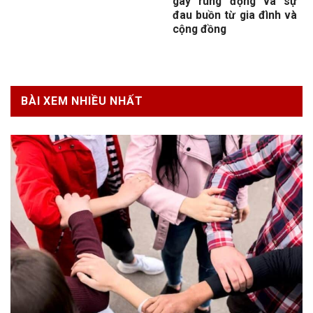
gây rúng động và sự
đau buồn từ gia đình và
cộng đồng
BÀI XEM NHIỀU NHẤT