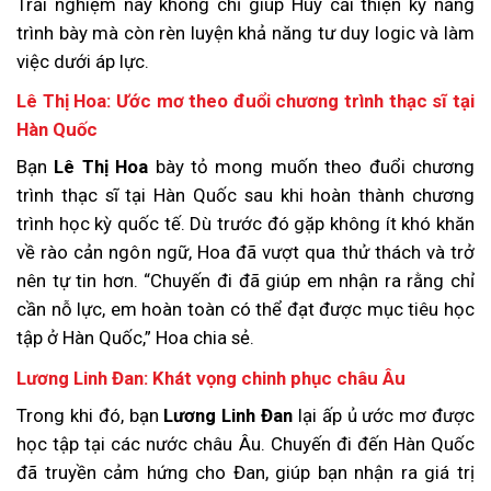
Trải nghiệm này không chỉ giúp Huy cải thiện kỹ năng
trình bày mà còn rèn luyện khả năng tư duy logic và làm
việc dưới áp lực.
Lê Thị Hoa: Ước mơ theo đuổi chương trình thạc sĩ tại
Hàn Quốc
Bạn
Lê Thị Hoa
bày tỏ mong muốn theo đuổi chương
trình thạc sĩ tại Hàn Quốc sau khi hoàn thành chương
trình học kỳ quốc tế. Dù trước đó gặp không ít khó khăn
về rào cản ngôn ngữ, Hoa đã vượt qua thử thách và trở
nên tự tin hơn. “Chuyến đi đã giúp em nhận ra rằng chỉ
cần nỗ lực, em hoàn toàn có thể đạt được mục tiêu học
tập ở Hàn Quốc,” Hoa chia sẻ.
Lương Linh Đan: Khát vọng chinh phục châu Âu
Trong khi đó, bạn
Lương Linh Đan
lại ấp ủ ước mơ được
học tập tại các nước châu Âu. Chuyến đi đến Hàn Quốc
đã truyền cảm hứng cho Đan, giúp bạn nhận ra giá trị