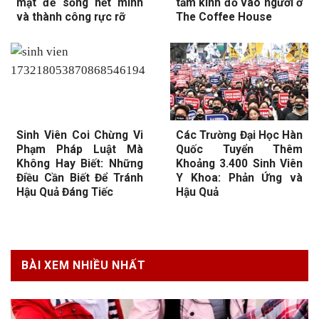
mật để sống hết mình
tấm kính đổ vào người ở
và thành công rực rỡ
The Coffee House
Sinh Viên Coi Chừng Vi
Các Trường Đại Học Hàn
Phạm Pháp Luật Mà
Quốc Tuyển Thêm
Không Hay Biết: Những
Khoảng 3.400 Sinh Viên
Điều Cần Biết Để Tránh
Y Khoa: Phản Ứng và
Hậu Quả Đáng Tiếc
Hậu Quả
BÀI XEM NHIỀU NHẤT