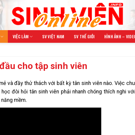
VIỆC LÀM
SV VIỆT NAM
SV THẾ GIỚI
HÌNH ẢNH – VIDE
đầu cho tập sinh viên
ẻ và đầy thử thách với bất kỳ tân sinh viên nào. Việc ch
ọc đòi hỏi tân sinh viên phải nhanh chóng thích nghi với
kỹ năng mềm.