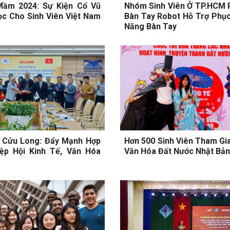
Mầm 2024: Sự Kiện Cổ Vũ
Nhóm Sinh Viên Ở TP.HCM P
c Cho Sinh Viên Việt Nam
Bàn Tay Robot Hỗ Trợ Phục
Năng Bàn Tay
 Cửu Long: Đẩy Mạnh Hợp
Hơn 500 Sinh Viên Tham Gi
iệp Hội Kinh Tế, Văn Hóa
Văn Hóa Đất Nước Nhật Bản