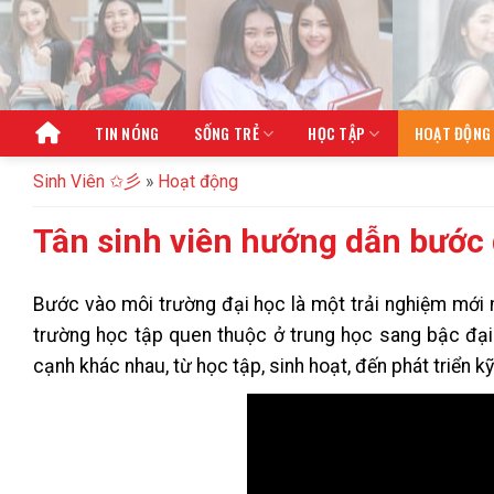
Bỏ
qua
nội
dung
TIN NÓNG
SỐNG TRẺ
HỌC TẬP
HOẠT ĐỘNG
Sinh Viên ✩彡
»
Hoạt động
Tân sinh viên hướng dẫn bước 
Bước vào môi trường đại học là một trải nghiệm mới m
trường học tập quen thuộc ở trung học sang bậc đại h
cạnh khác nhau, từ học tập, sinh hoạt, đến phát triển 