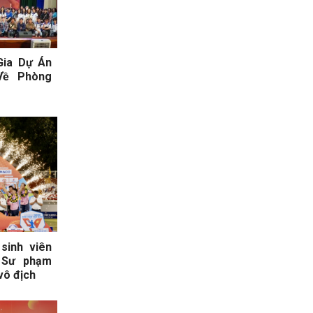
Gia Dự Án
Về Phòng
sinh viên
 Sư phạm
ô địch