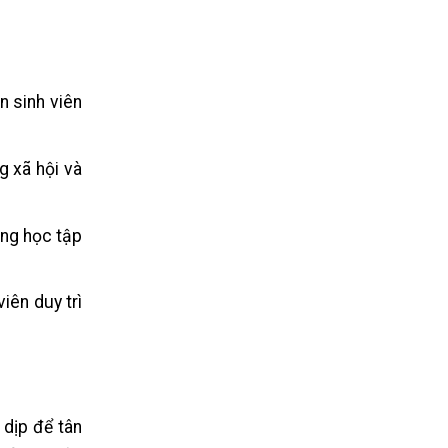
n sinh viên
g xã hội và
ong học tập
iên duy trì
 dịp để tân