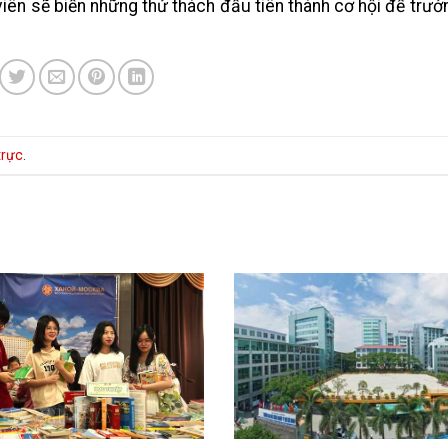
 viên sẽ biến những thử thách đầu tiên thành cơ hội để trưở
trực
.