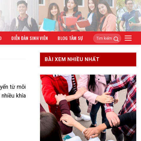
O
DIỄN ĐÀN SINH VIÊN
BLOG TÂM SỰ
BÀI XEM NHIỀU NHẤT
uyển từ môi
 nhiều khía