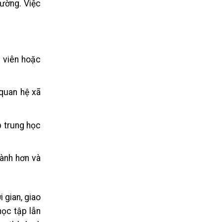
rường. Việc
g viên hoặc
 quan hệ xã
p trung học
hành hơn và
 gian, giao
học tập lẫn