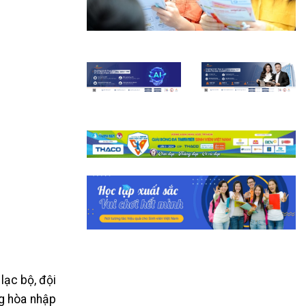
lạc bộ, đội
ng hòa nhập