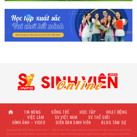
TIN NÓNG
SỐNG TRẺ
HỌC TẬP
HOẠT ĐỘNG
VIỆC LÀM
SV VIỆT NAM
SV THẾ GIỚI
HÌNH ẢNH – VIDEO
DIỄN ĐÀN SINH VIÊN
BLOG TÂM SỰ
Copyright © 2026 Blog Sinh Viên™ - Báo Sinh Viên cập nhật tin nóng hổi, tin tức sự kiện mới nhất
về sinh viên Việt Nam, sinh viên Thế Giới. Cập nhật thông tin tuyển sinh, tuyển dụng, du học 24h -