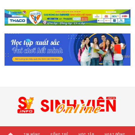
TIN NÓNG
SỐNG TRẺ
HỌC TẬP
HOẠT ĐỘNG