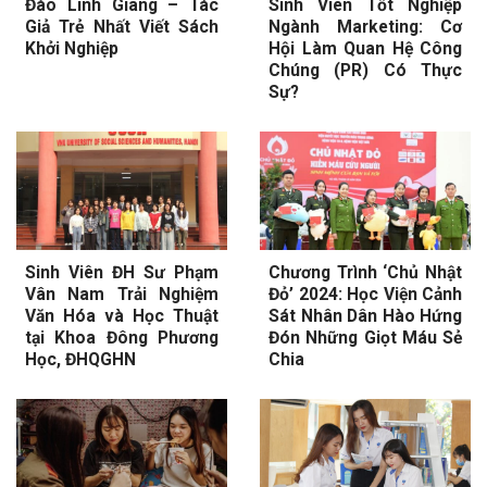
Đào Linh Giang – Tác
Sinh Viên Tốt Nghiệp
Giả Trẻ Nhất Viết Sách
Ngành Marketing: Cơ
Khởi Nghiệp
Hội Làm Quan Hệ Công
Chúng (PR) Có Thực
Sự?
Sinh Viên ĐH Sư Phạm
Chương Trình ‘Chủ Nhật
Vân Nam Trải Nghiệm
Đỏ’ 2024: Học Viện Cảnh
Văn Hóa và Học Thuật
Sát Nhân Dân Hào Hứng
tại Khoa Đông Phương
Đón Những Giọt Máu Sẻ
Học, ĐHQGHN
Chia