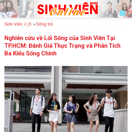
Bỏ
qua
nội
Sinh Viên ✩彡
»
Sống trẻ
dung
Nghiên cứu về Lối Sống của Sinh Viên Tại
TP.HCM: Đánh Giá Thực Trạng và Phân Tích
Ba Kiểu Sống Chính