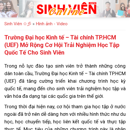
Bỏ
qua
nội
Sinh Viên ✩彡
»
Hình ảnh - Video
dung
Trường Đại học Kinh tế – Tài chính TP.HCM
(UEF) Mở Rộng Cơ Hội Trải Nghiệm Học Tập
Quốc Tế Cho Sinh Viên
Trong nỗ lực đào tạo sinh viên trở thành những công
dân toàn cầu, Trường Đại học Kinh tế – Tài chính TP.HCM
(UEF) đã tăng cường triển khai chương trình học kỳ
quốc tế, mang đến cho sinh viên trải nghiệm học tập và
văn hóa đa dạng tại các quốc gia trên thế giới.
Trong thời đại hiện nay, cơ hội tham gia học tập ở nước
ngoài đã trở nên dễ dàng hơn với nhiều hình thức như du
học, học chuyển tiếp, học liên kết quốc tế và thực tập
thực tế. Mục tiêu của những chương trình này là nhận