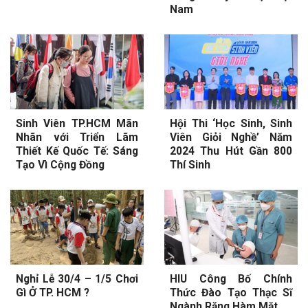
Nam
Sinh Viên TP.HCM Mãn
Hội Thi ‘Học Sinh, Sinh
Nhãn với Triển Lãm
Viên Giỏi Nghề’ Năm
Thiết Kế Quốc Tế: Sáng
2024 Thu Hút Gần 800
Tạo Vì Cộng Đồng
Thí Sinh
Nghỉ Lễ 30/4 – 1/5 Chơi
HIU Công Bố Chính
Gì Ở TP. HCM ?
Thức Đào Tạo Thạc Sĩ
Ngành Răng Hàm Mặt