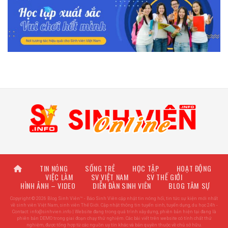
TIN NÓNG
SỐNG TRẺ
HỌC TẬP
HOẠT ĐỘNG
VIỆC LÀM
SV VIỆT NAM
SV THẾ GIỚI
HÌNH ẢNH – VIDEO
DIỄN ĐÀN SINH VIÊN
BLOG TÂM SỰ
Copyright © 2026 Blog Sinh Viên™ - Báo Sinh Viên cập nhật tin nóng hổi, tin tức sự kiện mới nhất
về sinh viên Việt Nam, sinh viên Thế Giới. Cập nhật thông tin tuyển sinh, tuyển dụng, du học 24h -
Contact:
info@sinhvien.info
| Website đang trong quá trình xây dựng, phiên bản hiện tại đang là
phiên bản DEMO trong giai đoạn chạy thử nghiệm. Các bài viết trên website có tính chất thử
nghiệm, được tổng hợp từ các nguồn uy tín khác và bản quyền thuộc về chủ sở hữu.