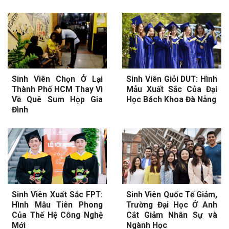
Sinh Viên Chọn Ở Lại
Sinh Viên Giỏi DUT: Hình
Thành Phố HCM Thay Vì
Mẫu Xuất Sắc Của Đại
Về Quê Sum Họp Gia
Học Bách Khoa Đà Nẵng
Đình
Sinh Viên Xuất Sắc FPT:
Sinh Viên Quốc Tế Giảm,
Hình Mẫu Tiên Phong
Trường Đại Học Ở Anh
Của Thế Hệ Công Nghệ
Cắt Giảm Nhân Sự và
Mới
Ngành Học