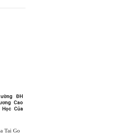
rường ĐH
ương Cao
i Học Của