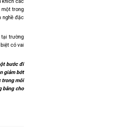
n khích các
à một trong
h nghề đặc
 tại trường
biệt có vai
ột bước đi
ên giảm bớt
c trong môi
ng bằng cho