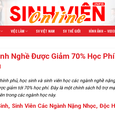
VIỆC LÀM
SV VIỆT NAM
SV THẾ GIỚI
HÌNH ẢNH – VIDE
ành Nghề Được Giảm 70% Học Phí
ủ
ính phủ, học sinh và sinh viên học các ngành nghề nặng
ược giảm tới 70% học phí. Đây là một chính sách hỗ trợ 
ên trong các ngành học này.
inh, Sinh Viên Các Ngành Nặng Nhọc, Độc H