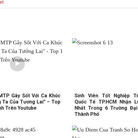
rực
.
MTP Gây Sốt Với Ca Khúc
Sinh Viên Tốt Nghiệp T
 Ta Của Tương Lai” – Top
Quốc Tế TP.HCM Nhận L
nh Trên Youtube
Nhất Trong 6 Trường Đạ
Thành Phố