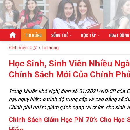
Bỏ
qua
nội
dung
TIN NÓNG
SỐNG TRẺ
HỌC TẬP
HOẠT ĐỘNG
Sinh Viên ✩彡
»
Tin nóng
Học Sinh, Sinh Viên Nhiều Ng
Chính Sách Mới Của Chính Ph
Trong khuôn khổ Nghị định số 81/2021/NĐ-CP của Ch
hại, nguy hiểm ở trình độ trung cấp và cao đẳng sẽ đ
Chính phủ nhằm giảm gánh nặng tài chính cho sinh vi
Chính Sách Giảm Học Phí 70% Cho Học S
Hiểm