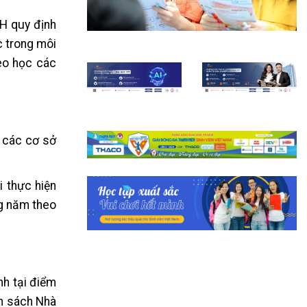
H quy định
c trong môi
heo học các
i các cơ sở
i thực hiện
ng năm theo
nh tại điểm
ân sách Nhà