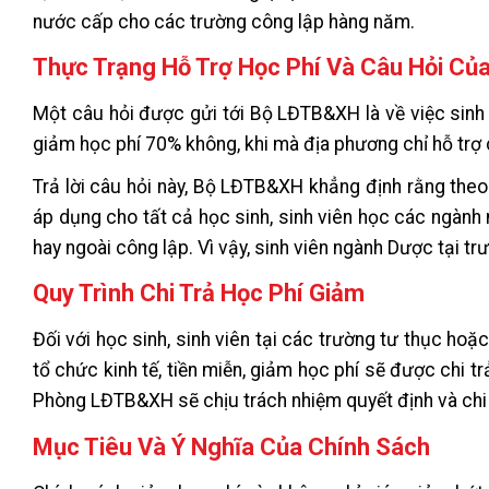
nước cấp cho các trường công lập hàng năm.
Thực Trạng Hỗ Trợ Học Phí Và Câu Hỏi Củ
Một câu hỏi được gửi tới Bộ LĐTB&XH là về việc sinh
giảm học phí 70% không, khi mà địa phương chỉ hỗ trợ 
Trả lời câu hỏi này, Bộ LĐTB&XH khẳng định rằng the
áp dụng cho tất cả học sinh, sinh viên học các ngành
hay ngoài công lập. Vì vậy, sinh viên ngành Dược tại 
Quy Trình Chi Trả Học Phí Giảm
Đối với học sinh, sinh viên tại các trường tư thục h
tổ chức kinh tế, tiền miễn, giảm học phí sẽ được chi tr
Phòng LĐTB&XH sẽ chịu trách nhiệm quyết định và chi t
Mục Tiêu Và Ý Nghĩa Của Chính Sách