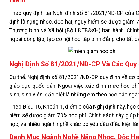
Theo quy định tại Nghị định số 81/2021/NĐ-CP của Ch
định là nặng nhọc, độc hại, nguy hiểm sẽ được giảm
Thương binh và Xã hội (Bộ LĐTB&XH) ban hành. Chính
ngoài công lập, tạo cơ hội học tập bình đẳng cho tất c
Nghị Định Số 81/2021/NĐ-CP Và Các Quy 
Cụ thể, Nghị định số 81/2021/NĐ-CP quy định về cơ ch
giáo dục quốc dân. Ngoài việc xác định mức học phí
sinh, sinh viên, đặc biệt là những em theo học các ngà
Theo Điều 16, Khoản 1, điểm b của Nghị định này, học 
hiểm sẽ được giảm 70% học phí. Chính sách này giúp h
học, và nhiều ngành nghề khác có yêu cầu điều kiện là
Danh Mục Ngành Nghề Nặng Nhọc, Độc Hạ