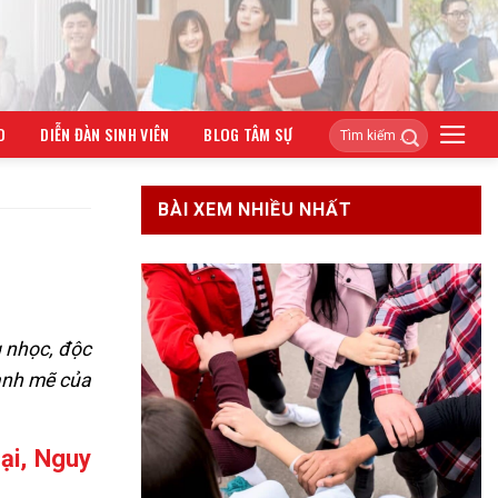
O
DIỄN ĐÀN SINH VIÊN
BLOG TÂM SỰ
BÀI XEM NHIỀU NHẤT
 nhọc, độc
mạnh mẽ của
ại, Nguy