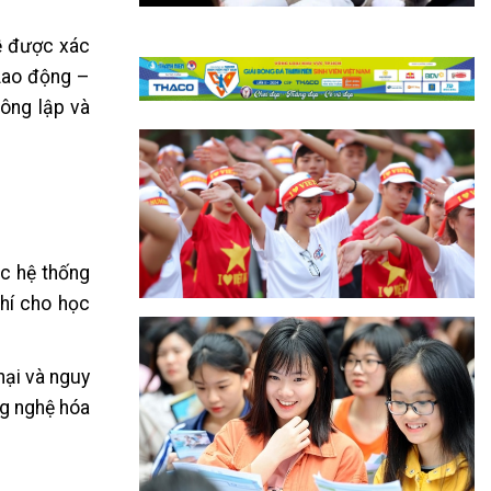
hề được xác
Lao động –
ông lập và
ộc hệ thống
hí cho học
hại và nguy
ng nghệ hóa