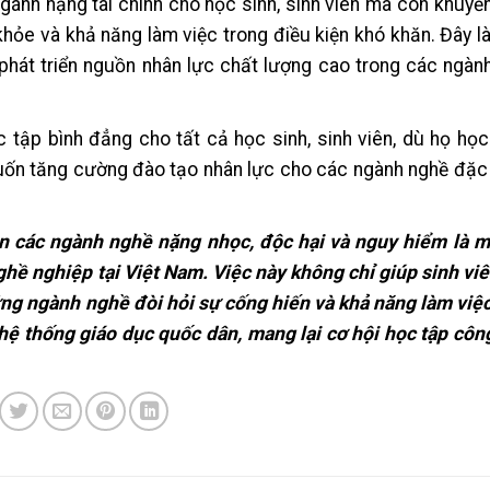
gánh nặng tài chính cho học sinh, sinh viên mà còn khuyế
ỏe và khả năng làm việc trong điều kiện khó khăn. Đây l
phát triển nguồn nhân lực chất lượng cao trong các ngàn
 tập bình đẳng cho tất cả học sinh, sinh viên, dù họ học
ốn tăng cường đào tạo nhân lực cho các ngành nghề đặc 
ên các ngành nghề nặng nhọc, độc hại và nguy hiểm là m
nghề nghiệp tại Việt Nam. Việc này không chỉ giúp sinh vi
ng ngành nghề đòi hỏi sự cống hiến và khả năng làm việ
 hệ thống giáo dục quốc dân, mang lại cơ hội học tập cô