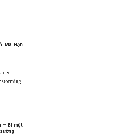
Cả Mà Bạn
 – Bí mật
 trường