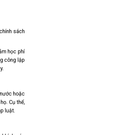
 chính sách
iảm học phí
ng công lập
y.
à nước hoặc
họ. Cụ thể,
p luật.