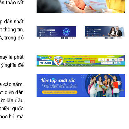
n thảo rất
ấp dẫn nhất
 thông tin,
Á, trong đó
nay là phát
 ý nghĩa để
ua các năm.
ột diễn đàn
hức lần đầu
 nhiều quốc
 học hỏi mà