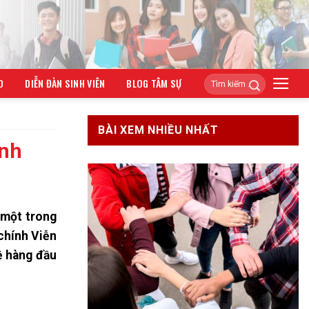
O
DIỄN ĐÀN SINH VIÊN
BLOG TÂM SỰ
BÀI XEM NHIỀU NHẤT
ình
 một trong
chính Viễn
ệ hàng đầu