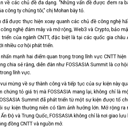
ận về các chủ đề đa dạng. “Những vấn đề được đem ra bà
ủa công ty chúng tôi,” chị Mohan bày tỏ.
iểu đã được thực hiện xoay quanh các chủ đề công nghệ h
n, công nghệ đám mây và mở rộng, Web3 và Crypto, bảo mật
 triển của ngành CNTT, đặc biệt là tại các quốc gia châu 
 nhiều cơ hội phát triển.
nhấn mạnh hai điểm quan trọng trong lĩnh vực CNTT hiện 
cũng chia sẻ rằng, diễn đàn như FOSSASIA Summit là cơ hội
rong lĩnh vực.
vui mừng về sự thành công và tiếp tục của sự kiện này q
m chứng tỏ giá trị mà FOSSASIA mang lại, không chỉ là m
FOSSASIA Summit đã phát triển từ một sự kiện được tổ c
ỗi sự kiện thường niên có tầm ảnh hưởng lớn. Mở rộng ra
, Ấn Độ và Trung Quốc, FOSSASIA không chỉ là nơi giao lưu
 cộng đồng CNTT và nguồn mở.