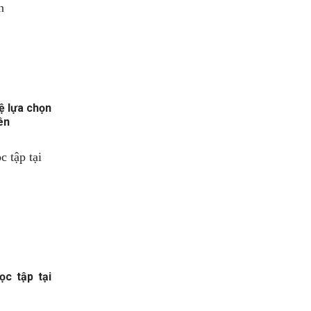
 lựa chọn
ên
c tập tại