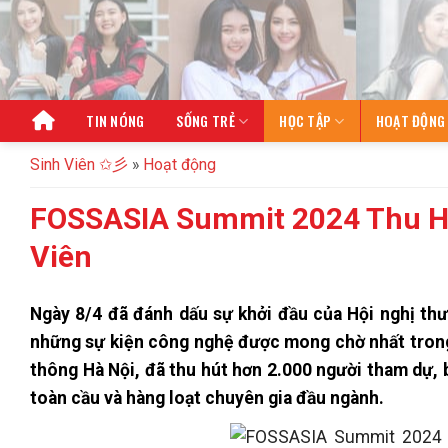
Bỏ
qua
nội
dung
TIN NÓNG
SỐNG TRẺ
HỌC TẬP
HOẠT ĐỘNG
Sinh Viên ✩彡
»
Hoạt động
FOSSASIA Summit 2024 Thu Hú
Viên
Ngày 8/4 đã đánh dấu sự khởi đầu của Hội nghị th
những sự kiện công nghệ được mong chờ nhất trong 
thông Hà Nội, đã thu hút hơn 2.000 người tham dự, 
toàn cầu và hàng loạt chuyên gia đầu ngành.