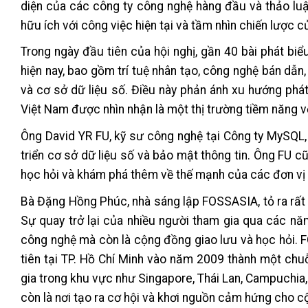
diện của các công ty công nghệ hàng đầu và thảo lu
hữu ích với công việc hiện tại và tầm nhìn chiến lược c
Trong ngày đầu tiên của hội nghị, gần 40 bài phát b
hiện nay, bao gồm trí tuệ nhân tạo, công nghệ bán dẫ
và cơ sở dữ liệu số. Điều này phản ánh xu hướng phát
Việt Nam được nhìn nhận là một thị trường tiềm năng với
Ông David YR FU, kỹ sư công nghệ tại Công ty MySQL, 
triển cơ sở dữ liệu số và bảo mật thông tin. Ông FU 
học hỏi và khám phá thêm về thế mạnh của các đơn vị t
Bà Đặng Hồng Phúc, nhà sáng lập FOSSASIA, tỏ ra rất 
Sự quay trở lại của nhiều người tham gia qua các nă
công nghệ mà còn là cộng đồng giao lưu và học hỏi. 
tiên tại TP. Hồ Chí Minh vào năm 2009 thành một chu
gia trong khu vực như Singapore, Thái Lan, Campuchia
còn là nơi tạo ra cơ hội và khơi nguồn cảm hứng cho