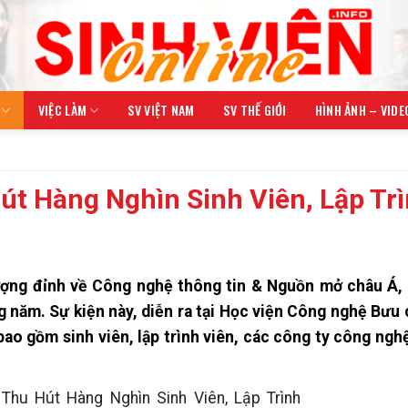
VIỆC LÀM
SV VIỆT NAM
SV THẾ GIỚI
HÌNH ẢNH – VIDE
t Hàng Nghìn Sinh Viên, Lập Tr
ượng đỉnh về Công nghệ thông tin & Nguồn mở châu Á,
năm. Sự kiện này, diễn ra tại Học viện Công nghệ Bưu 
bao gồm sinh viên, lập trình viên, các công ty công ngh