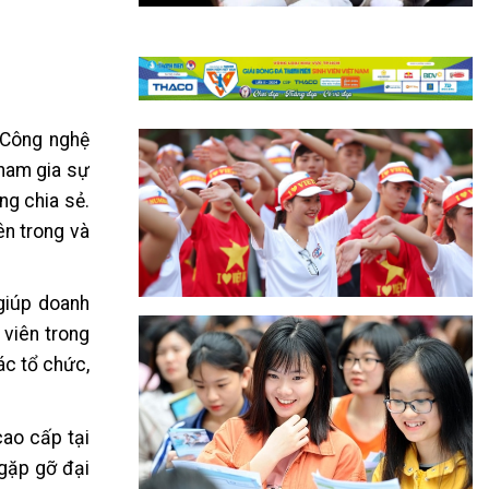
 Công nghệ
tham gia sự
ng chia sẻ.
ên trong và
 giúp doanh
 viên trong
ác tổ chức,
cao cấp tại
 gặp gỡ đại