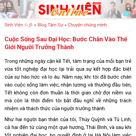
Bỏ
qua
nội
Sinh Viên ✩彡
»
Blog Tâm Sự
»
Chuyện chúng mình
dung
Cuộc Sống Sau Đại Học: Bước Chân Vào Thế
Giới Người Trưởng Thành
Trong những ngày cận kề Tết, tâm trạng của mỗi bạn trẻ
vừa tốt nghiệp đại học lại trải qua sự kết hợp đặc biệt
của sự háo hức và lo âu. Năm nay, khi tôi đã bước chân
vào cuộc sống làm việc, nhận lương và thưởng đầu tiên,
Tết không còn đơn thuần là thời gian chờ đợi niềm vui
mà còn là thời điểm tôi bắt đầu nghĩ về những trách
nhiệm và thách thức của người trưởng thành.
Như hai người bạn thân của tôi, Thúy Quỳnh và Tú Linh,
cả hai đến từ cùng một quê hương, Thái Bình, và sau khi
tốt nghiệp đại học, họ quyết định ở lại Hà Nội làm việc