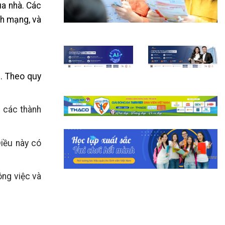
ua nhà. Các
ch mạng, và
e. Theo quy
 các thành
Điều này có
ông việc và