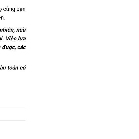
rọ cùng bạn
ên.
 nhiên, nếu
i. Việc lựa
n được, các
oàn toàn có