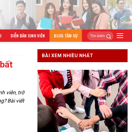
O
DIỄN ĐÀN SINH VIÊN
BLOG TÂM SỰ
BÀI XEM NHIỀU NHẤT
 bất
h viên, trở
g? Bài viết