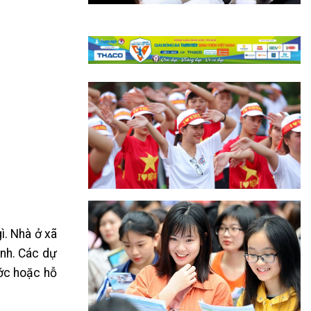
ì. Nhà ở xã
ịnh. Các dự
ước hoặc hỗ