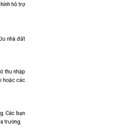
hính hỗ trợ
hữu nhà đất
có thu nhập
ãi hoặc các
ng. Các bạn
ra trường.