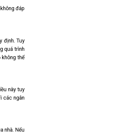
u không đáp
y định. Tuy
g quá trình
ọ không thể
iều này tuy
vì các ngân
ua nhà. Nếu