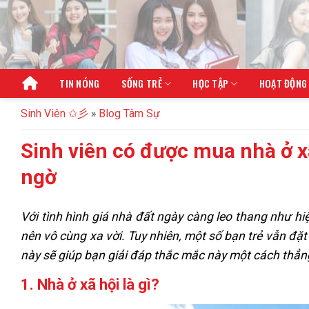
Bỏ
qua
nội
dung
TIN NÓNG
SỐNG TRẺ
HỌC TẬP
HOẠT ĐỘNG
Sinh Viên ✩彡
»
Blog Tâm Sự
Sinh viên có được mua nhà ở xã
ngờ
Với tình hình giá nhà đất ngày càng leo thang như hiệ
nên vô cùng xa vời. Tuy nhiên, một số bạn trẻ vẫn đặt 
này sẽ giúp bạn giải đáp thắc mắc này một cách thẳng 
1. Nhà ở xã hội là gì?