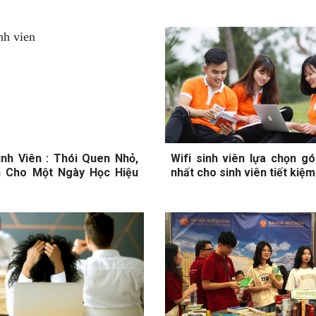
nh Viên : Thói Quen Nhỏ,
Wifi sinh viên lựa chọn gó
ớn Cho Một Ngày Học Hiệu
nhất cho sinh viên tiết kiệm