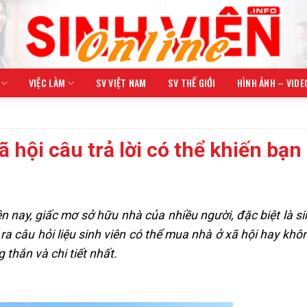
VIỆC LÀM
SV VIỆT NAM
SV THẾ GIỚI
HÌNH ẢNH – VIDE
 hội câu trả lời có thể khiến bạn
n nay, giấc mơ sở hữu nhà của nhiều người, đặc biệt là sin
ra câu hỏi liệu sinh viên có thể mua nhà ở xã hội hay khôn
thắn và chi tiết nhất.