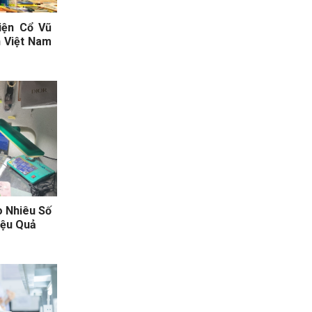
iện Cổ Vũ
 Việt Nam
o Nhiêu Số
iệu Quả