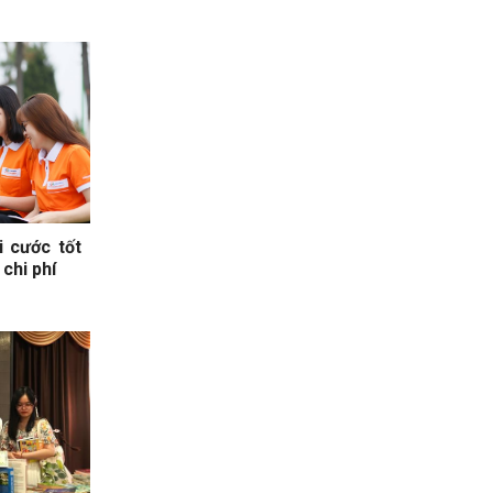
i cước tốt
 chi phí