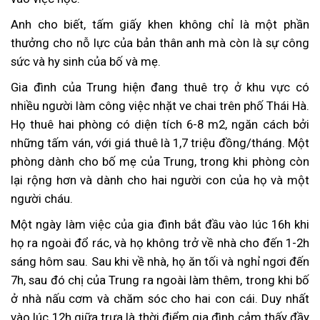
Anh cho biết, tấm giấy khen không chỉ là một phần
thưởng cho nỗ lực của bản thân anh mà còn là sự công
sức và hy sinh của bố và mẹ.
Gia đình của Trung hiện đang thuê trọ ở khu vực có
nhiều người làm công việc nhặt ve chai trên phố Thái Hà.
Họ thuê hai phòng có diện tích 6-8 m2, ngăn cách bởi
những tấm ván, với giá thuê là 1,7 triệu đồng/tháng. Một
phòng dành cho bố mẹ của Trung, trong khi phòng còn
lại rộng hơn và dành cho hai người con của họ và một
người cháu.
Một ngày làm việc của gia đình bắt đầu vào lúc 16h khi
họ ra ngoài đổ rác, và họ không trở về nhà cho đến 1-2h
sáng hôm sau. Sau khi về nhà, họ ăn tối và nghỉ ngơi đến
7h, sau đó chị của Trung ra ngoài làm thêm, trong khi bố
ở nhà nấu cơm và chăm sóc cho hai con cái. Duy nhất
vào lúc 12h giữa trưa là thời điểm gia đình cảm thấy đầy