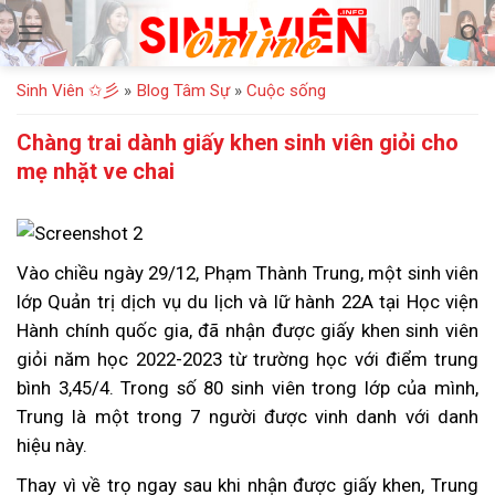
Bỏ
qua
nội
Sinh Viên ✩彡
»
Blog Tâm Sự
»
Cuộc sống
dung
Chàng trai dành giấy khen sinh viên giỏi cho
mẹ nhặt ve chai
Vào chiều ngày 29/12, Phạm Thành Trung, một sinh viên
lớp Quản trị dịch vụ du lịch và lữ hành 22A tại Học viện
Hành chính quốc gia, đã nhận được giấy khen sinh viên
giỏi năm học 2022-2023 từ trường học với điểm trung
bình 3,45/4. Trong số 80 sinh viên trong lớp của mình,
Trung là một trong 7 người được vinh danh với danh
hiệu này.
Thay vì về trọ ngay sau khi nhận được giấy khen, Trung