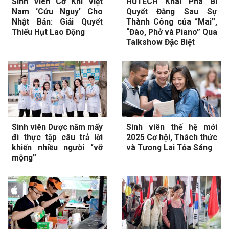
Sinh Viên Cơ Khí Việt
HUTECH Khai Phá Bí
Nam ‘Cứu Nguy’ Cho
Quyết Đằng Sau Sự
Nhật Bản: Giải Quyết
Thành Công của “Mai”,
Thiếu Hụt Lao Động
“Đào, Phở và Piano” Qua
Talkshow Đặc Biệt
Sinh viên Dược năm mấy
Sinh viên thế hệ mới
đi thực tập câu trả lời
2025 Cơ hội, Thách thức
khiến nhiều người “vỡ
và Tương Lai Tỏa Sáng
mộng”