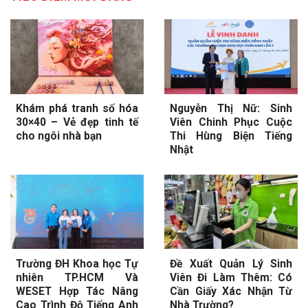
Khám phá tranh số hóa
Nguyễn Thị Nữ: Sinh
30×40 – Vẻ đẹp tinh tế
Viên Chinh Phục Cuộc
cho ngôi nhà bạn
Thi Hùng Biện Tiếng
Nhật
Trường ĐH Khoa học Tự
Đề Xuất Quản Lý Sinh
nhiên TP.HCM Và
Viên Đi Làm Thêm: Có
WESET Hợp Tác Nâng
Cần Giấy Xác Nhận Từ
Cao Trình Độ Tiếng Anh
Nhà Trường?