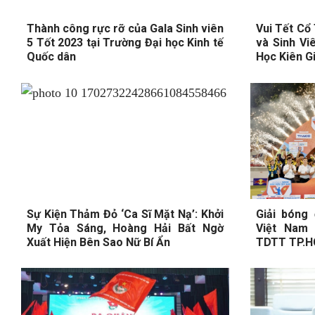
Thành công rực rỡ của Gala Sinh viên
Vui Tết Cổ
5 Tốt 2023 tại Trường Đại học Kinh tế
và Sinh Vi
Quốc dân
Học Kiên G
Sự Kiện Thảm Đỏ ‘Ca Sĩ Mặt Nạ’: Khởi
Giải bóng
My Tỏa Sáng, Hoàng Hải Bất Ngờ
Việt Nam 
Xuất Hiện Bên Sao Nữ Bí Ẩn
TDTT TP.H