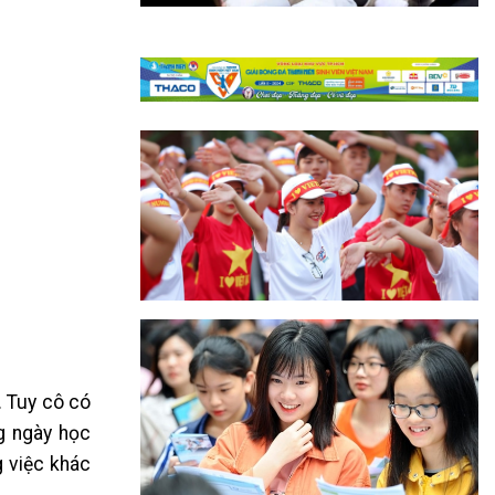
. Tuy cô có
g ngày học
g việc khác