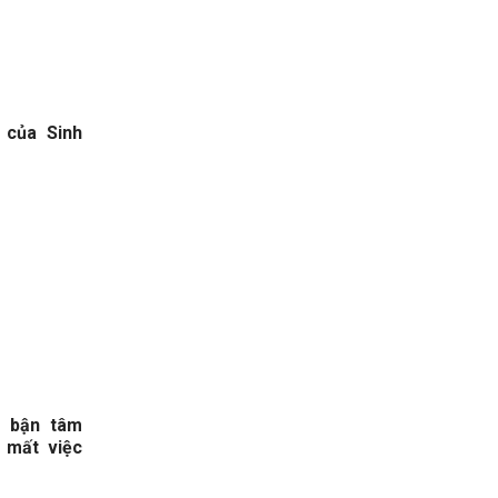
 của Sinh
u bận tâm
 mất việc