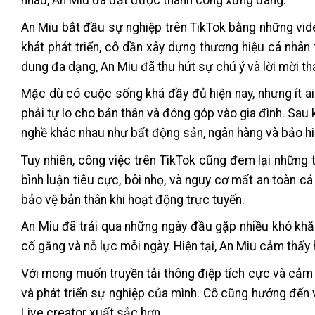
nhau, An Miu đã đạt được thành công xứng đáng.
An Miu bắt đầu sự nghiệp trên TikTok bằng những vide
khát phát triển, cô dần xây dựng thương hiệu cá nhân 
dung đa dạng, An Miu đã thu hút sự chú ý và lời mời th
Mặc dù có cuộc sống khá đầy đủ hiện nay, nhưng ít ai 
phải tự lo cho bản thân và đóng góp vào gia đình. Sau
nghề khác nhau như bất động sản, ngân hàng và bảo h
Tuy nhiên, công việc trên TikTok cũng đem lại những t
bình luận tiêu cực, bôi nhọ, và nguy cơ mất an toàn c
bảo vệ bản thân khi hoạt động trực tuyến.
An Miu đã trải qua những ngày đầu gặp nhiều khó khăn 
cố gắng và nỗ lực mỗi ngày. Hiện tại, An Miu cảm thấy
Với mong muốn truyền tải thông điệp tích cực và cảm 
và phát triển sự nghiệp của mình. Cô cũng hướng đến 
Live creator xuất sắc hơn.