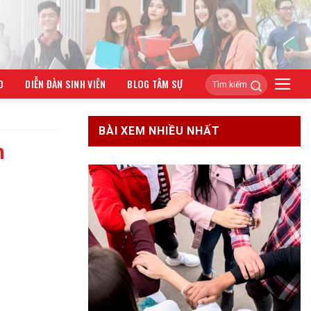
O
DIỄN ĐÀN SINH VIÊN
BLOG TÂM SỰ
BÀI XEM NHIỀU NHẤT
n