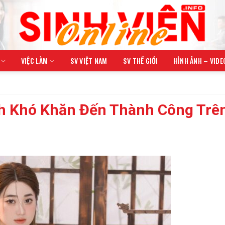
VIỆC LÀM
SV VIỆT NAM
SV THẾ GIỚI
HÌNH ẢNH – VIDE
nh Khó Khăn Đến Thành Công Trê