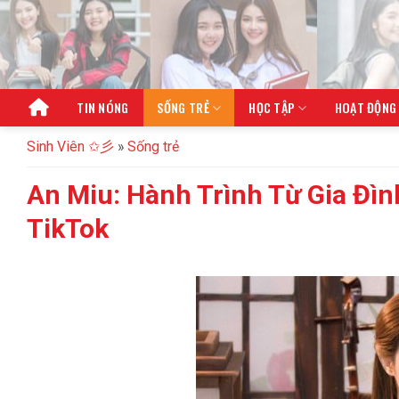
Bỏ
qua
nội
dung
TIN NÓNG
SỐNG TRẺ
HỌC TẬP
HOẠT ĐỘNG
Sinh Viên ✩彡
»
Sống trẻ
An Miu: Hành Trình Từ Gia Đì
TikTok