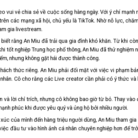
o vui vẻ chia sẻ về cuộc sống hàng ngày. Với ý chí mạnh
trên các mạng xã hội, chủ yếu là TikTok. Nhờ nỗ lực, chăm
am gia livestream.
biết rằng An Miu đã trải qua gia đình khó khăn. Từ khi còn
 khi tốt nghiệp Trung học phổ thông, An Miu đã thử nghiệm 
iểm, nhưng không gặt hái được thành công.
hách thức riêng. An Miu phải đối mặt với việc vi phạm bản
á nhân. Cô cho rằng các Live creator cần phải có ý thức và
và lời chỉ trích, nhưng cô không bao giờ từ bỏ. Thay vào 
 hạnh phúc khi được yêu quý và ủng hộ bởi nhiều người.
xúc của mình đến hàng triệu người dùng, An Miu tham gia
việc đầu tư vào hình ảnh cá nhân chuyên nghiệp hơn để tr