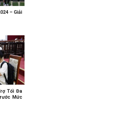
24 – Giải
rợ Tối Đa
Trước Mức