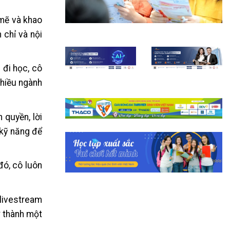
 mẽ và khao
 chỉ và nội
 đi học, cô
nhiều ngành
 quyền, lời
 kỹ năng để
đó, cô luôn
 livestream
ở thành một