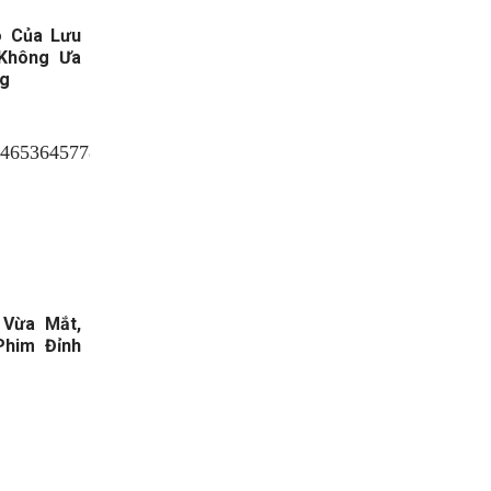
ó Của Lưu
Không Ưa
ng
 Vừa Mắt,
him Đỉnh