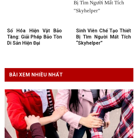
Số Hóa Hiện Vật Bảo
Sinh Viên Chế Tạo Thiết
Tàng: Giải Pháp Bảo Tồn
Bị Tìm Người Mất Tích
Di Sản Hiện Đại
“Skyhelper”
BÀI XEM NHIỀU NHẤT