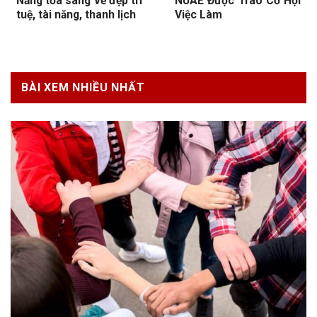
Nẵng tỏa sáng vẻ đẹp trí
NUAE Được Trao Cơ Hội
tuệ, tài năng, thanh lịch
Việc Làm
BÀI XEM NHIỀU NHẤT