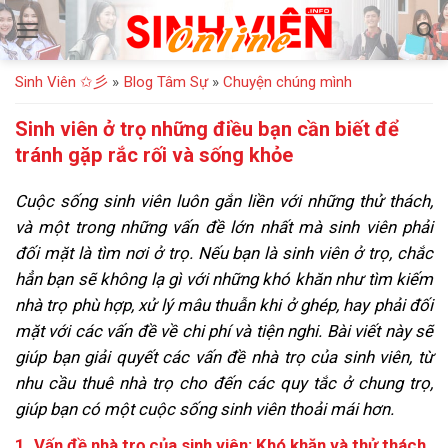
Bỏ
qua
nội
Sinh Viên ✩彡
»
Blog Tâm Sự
»
Chuyện chúng mình
dung
Sinh viên ở trọ những điều bạn cần biết để
tránh gặp rắc rối và sống khỏe
Cuộc sống sinh viên luôn gắn liền với những thử thách,
và một trong những vấn đề lớn nhất mà sinh viên phải
đối mặt là tìm nơi ở trọ. Nếu bạn là sinh viên ở trọ, chắc
hẳn bạn sẽ không lạ gì với những khó khăn như tìm kiếm
nhà trọ phù hợp, xử lý mâu thuẫn khi ở ghép, hay phải đối
mặt với các vấn đề về chi phí và tiện nghi. Bài viết này sẽ
giúp bạn giải quyết các vấn đề nhà trọ của sinh viên, từ
nhu cầu thuê nhà trọ cho đến các quy tắc ở chung trọ,
giúp bạn có một cuộc sống sinh viên thoải mái hơn.
1. Vấn đề nhà trọ của sinh viên: Khó khăn và thử thách