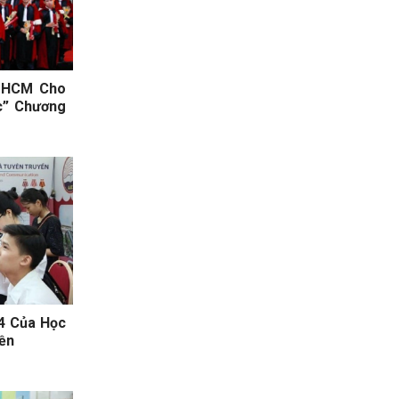
TPHCM Cho
c” Chương
4 Của Học
yền