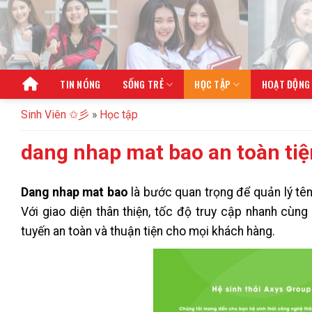
Bỏ
qua
nội
dung
TIN NÓNG
SỐNG TRẺ
HỌC TẬP
HOẠT ĐỘNG
Sinh Viên ✩彡
»
Học tập
dang nhap mat bao an toàn tiệ
Dang nhap mat bao
là bước quan trọng để quản lý tên
Với giao diện thân thiện, tốc độ truy cập nhanh cùn
tuyến an toàn và thuận tiện cho mọi khách hàng.