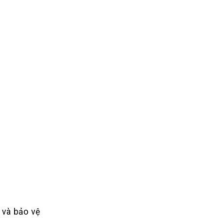
 và bảo vệ