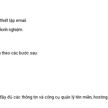
thiết lập email.
 kinh nghiệm.
n theo các bước sau:
ị đầy đủ các thông tin và công cụ quản lý tên miền, hosting