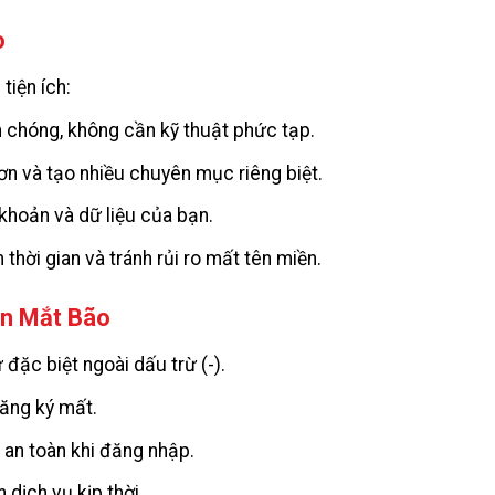
o
tiện ích:
h chóng, không cần kỹ thuật phức tạp.
ơn và tạo nhiều chuyên mục riêng biệt.
khoản và dữ liệu của bạn.
iệm thời gian và tránh rủi ro mất tên miền.
oản Mắt Bão
đặc biệt ngoài dấu trừ (-).
đăng ký mất.
an toàn khi đăng nhập.
 dịch vụ kịp thời.