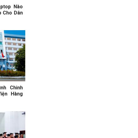
aptop Nào
p Cho Dân
ình Chinh
iện Hàng