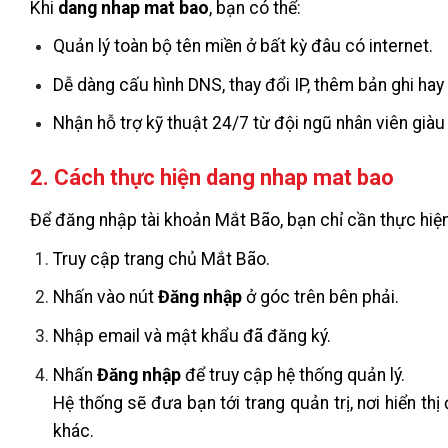
Khi
dang nhap mat bao
, bạn có thể:
Quản lý toàn bộ tên miền ở bất kỳ đâu có internet.
Dễ dàng cấu hình DNS, thay đổi IP, thêm bản ghi hay 
Nhận hỗ trợ kỹ thuật 24/7 từ đội ngũ nhân viên giàu
2. Cách thực hiện dang nhap mat bao
Để đăng nhập tài khoản Mắt Bão, bạn chỉ cần thực hiệ
Truy cập trang chủ Mắt Bão.
Nhấn vào nút
Đăng nhập
ở góc trên bên phải.
Nhập email và mật khẩu đã đăng ký.
Nhấn
Đăng nhập
để truy cập hệ thống quản lý.
Hệ thống sẽ đưa bạn tới trang quản trị, nơi hiển th
khác.