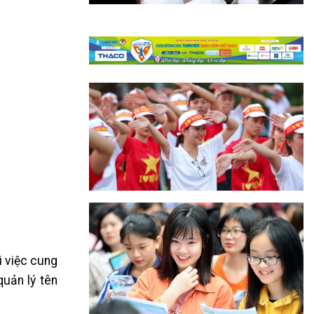
i việc cung
uản lý tên