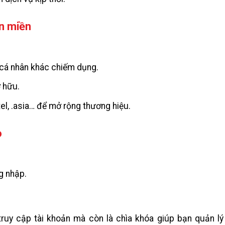
ên miền
 cá nhân khác chiếm dụng.
 hữu.
l, .asia… để mở rộng thương hiệu.
o
g nhập.
truy cập tài khoản mà còn là chìa khóa giúp bạn quản lý