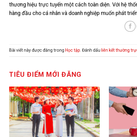
thương hiệu trực tuyến một cách toàn diện. Với hệ thống
hàng đầu cho cá nhân và doanh nghiệp muốn phát triển
Bài viết này được đăng trong
Học tập
. Đánh dấu
liên kết thường trự
TIÊU ĐIỂM MỚI ĐĂNG