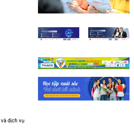
 và dịch vụ