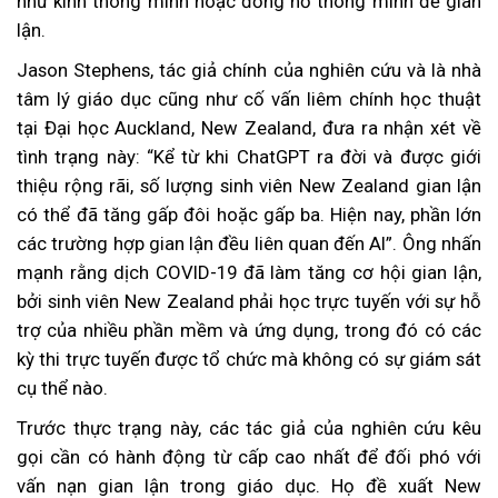
như kính thông minh hoặc đồng hồ thông minh để gian
lận.
Jason Stephens, tác giả chính của nghiên cứu và là nhà
tâm lý giáo dục cũng như cố vấn liêm chính học thuật
tại Đại học Auckland, New Zealand, đưa ra nhận xét về
tình trạng này: “Kể từ khi ChatGPT ra đời và được giới
thiệu rộng rãi, số lượng sinh viên New Zealand gian lận
có thể đã tăng gấp đôi hoặc gấp ba. Hiện nay, phần lớn
các trường hợp gian lận đều liên quan đến AI”. Ông nhấn
mạnh rằng dịch COVID-19 đã làm tăng cơ hội gian lận,
bởi sinh viên New Zealand phải học trực tuyến với sự hỗ
trợ của nhiều phần mềm và ứng dụng, trong đó có các
kỳ thi trực tuyến được tổ chức mà không có sự giám sát
cụ thể nào.
Trước thực trạng này, các tác giả của nghiên cứu kêu
gọi cần có hành động từ cấp cao nhất để đối phó với
vấn nạn gian lận trong giáo dục. Họ đề xuất New