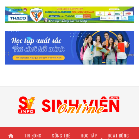
TIN NÓNG
SỐNG TRẺ
HỌC TẬP
HOẠT ĐỘNG