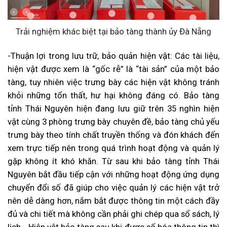
Trải nghiệm khác biệt tại bảo tàng thành ủy Đà Nẵng
-Thuận lợi trong lưu trữ, bảo quản hiện vật: Các tài liệu,
hiện vật được xem là “gốc rễ” là “tài sản” của một bảo
tàng, tuy nhiên việc trưng bày các hiện vật không tránh
khỏi những tổn thất, hư hại không đáng có. Bảo tàng
tỉnh Thái Nguyên hiện đang lưu giữ trên 35 nghìn hiện
vật cùng 3 phòng trưng bày chuyên đề, bảo tàng chủ yếu
trưng bày theo tính chất truyền thống và đón khách đến
xem trực tiếp nên trong quá trình hoạt động và quản lý
gặp không ít khó khăn. Từ sau khi bảo tàng tỉnh Thái
Nguyên bắt đầu tiếp cận với những hoạt động ứng dụng
chuyển đổi số đã giúp cho việc quản lý các hiện vật trở
nên dễ dàng hơn, nắm bắt được thông tin một cách đầy
đủ và chi tiết mà không cần phải ghi chép qua sổ sách, lý
lịch… Hiện vật bảo tàng sau khi được số hóa thông tin thì