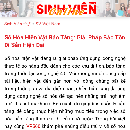
Bỏ
qua
nội
Sinh Viên ✩彡
»
SV Việt Nam
dung
Số Hóa Hiện Vật Bảo Tàng: Giải Pháp Bảo Tồn
Di Sản Hiện Đại
Số hóa hiện vật
đang là giải pháp ứng dụng công nghệ
thực tế ảo hàng đầu dành cho các khu di tích, bảo tàng
trong thời đại công nghệ 4.0. Với mong muốn cung cấp
tài liệu, hiện vật đến gần hơn với công chúng bất kể
trong thời gian và địa điểm nào, nhiều bảo tàng đã ứng
dụng công nghệ số hóa để tạo nên những trải nghiệm
mới thu hút du khách. Bên cạnh đó giúp ban quản lý bảo
tàng dễ dàng thực hiện những mục tiêu trong việc số
hóa bảo tàng theo chỉ thị của nhà nước. Trong bài viết
này, cùng
VR360
khám phá những điều thú vị về số hóa