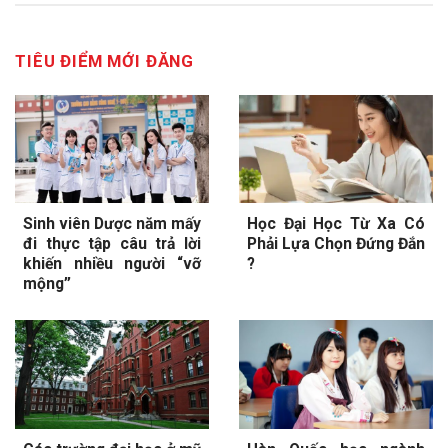
TIÊU ĐIỂM MỚI ĐĂNG
Sinh viên Dược năm mấy
Học Đại Học Từ Xa Có
đi thực tập câu trả lời
Phải Lựa Chọn Đứng Đắn
khiến nhiều người “vỡ
?
mộng”