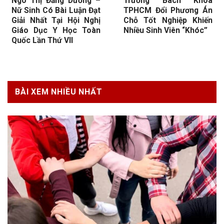
Ngô Thị Đăng Dương –
Trường Bách Khoa
Nữ Sinh Có Bài Luận Đạt
TPHCM Đổi Phương Án
Giải Nhất Tại Hội Nghị
Chỗ Tốt Nghiệp Khiến
Giáo Dục Y Học Toàn
Nhiều Sinh Viên “Khóc”
Quốc Lần Thứ VII
BÀI XEM NHIỀU NHẤT