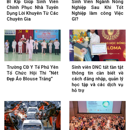
Bí Kíp Giúp Sinh Viên
Sinh Viên Ngành Nông
Chinh Phục Nhà Tuyển
Nghiệp Sau Khi Tốt
Dụng Lời Khuyên Từ Các
Nghiệp làm công Việc
Chuyên Gia
Gì?
Trường CĐ Y Tế Phú Yên
Sinh viên DNC tất tần tật
Tổ Chức Hội Thi “Nét
thông tin cần biết về
Đẹp Áo Blouse Trắng”
cách đăng nhập, quản lý
học tập và các dịch vụ
hỗ trợ